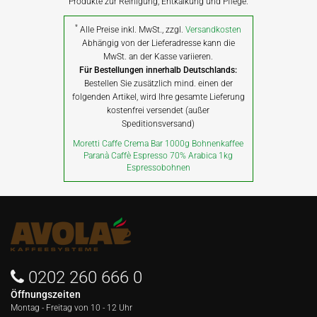
Produkte zur Reinigung, Entkalkung und Pflege.
*
Alle Preise inkl. MwSt., zzgl.
Versandkosten
Abhängig von der Lieferadresse kann die
MwSt. an der Kasse variieren.
Für Bestellungen innerhalb Deutschlands:
Bestellen Sie zusätzlich mind. einen der
folgenden Artikel, wird Ihre gesamte Lieferung
kostenfrei versendet (außer
Speditionsversand)
Moretti Caffe Crema Bar 1000g Bohnenkaffee
Paranà Caffè Espresso 70% Arabica 1kg
Espressobohnen
0202 260 666 0
Öffnungszeiten
Montag - Freitag von
10 - 12 Uhr