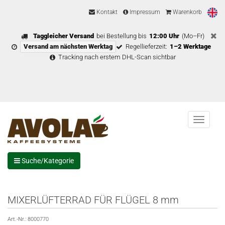
Kontakt
Impressum
Warenkorb
Taggleicher Versand
bei Bestellung bis
12:00 Uhr
(Mo–Fr)
Versand am nächsten Werktag
Regellieferzeit:
1–2 Werktage
Tracking nach erstem DHL-Scan sichtbar
Menu
Suche/Kategorie
MIXERLÜFTERRAD FÜR FLÜGEL 8 mm
Art.-Nr.:
8000770