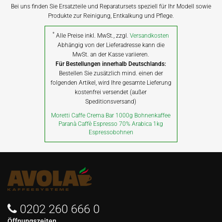
Bei uns finden Sie Ersatzteile und Reparatursets speziell für Ihr Modell sowie
Produkte zur Reinigung, Entkalkung und Pflege.
*
Alle Preise inkl. MwSt., zzgl.
Versandkosten
Abhängig von der Lieferadresse kann die
MwSt. an der Kasse variieren.
Für Bestellungen innerhalb Deutschlands:
Bestellen Sie zusätzlich mind. einen der
folgenden Artikel, wird Ihre gesamte Lieferung
kostenfrei versendet (außer
Speditionsversand)
Moretti Caffe Crema Bar 1000g Bohnenkaffee
Paranà Caffè Espresso 70% Arabica 1kg
Espressobohnen
0202 260 666 0
Öffnungszeiten