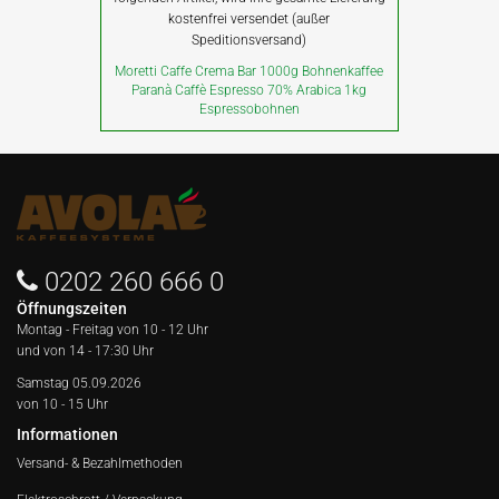
kostenfrei versendet (außer
Speditionsversand)
Moretti Caffe Crema Bar 1000g Bohnenkaffee
Paranà Caffè Espresso 70% Arabica 1kg
Espressobohnen
0202 260 666 0
Öffnungszeiten
Montag - Freitag von
10 - 12 Uhr
und von 14 - 17:30 Uhr
Samstag 05.09.2026
von 10 - 15 Uhr
Informationen
Versand- & Bezahlmethoden