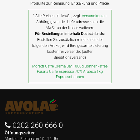
Produkte zur Reinigung, Entkalkung und Pflege.
*
Alle Preise inkl. MwSt., zzgl.
Versandkosten
Abhängig von der Lieferadresse kann die
MwSt. an der Kasse variieren.
Für Bestellungen innerhalb Deutschlands:
Bestellen Sie zusätzlich mind. einen der
folgenden Artikel, wird Ihre gesamte Lieferung
kostenfrei versendet (außer
Speditionsversand)
Moretti Caffe Crema Bar 1000g Bohnenkaffee
Paranà Caffè Espresso 70% Arabica 1kg
Espressobohnen
0202 260 666 0
Öffnungszeiten
Montag - Freitag von
10 - 12 Uhr