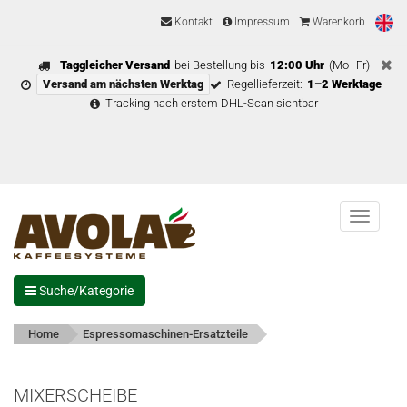
Kontakt
Impressum
Warenkorb
Taggleicher Versand
bei Bestellung bis
12:00 Uhr
(Mo–Fr)
Versand am nächsten Werktag
Regellieferzeit:
1–2 Werktage
Tracking nach erstem DHL-Scan sichtbar
Menu
Suche/Kategorie
Home
Espressomaschinen-Ersatzteile
MIXERSCHEIBE