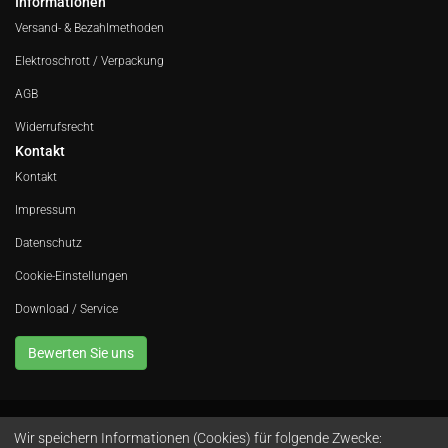
Informationen
Versand- & Bezahlmethoden
Elektroschrott / Verpackung
AGB
Widerrufsrecht
Kontakt
Kontakt
Impressum
Datenschutz
Cookie-Einstellungen
Download / Service
Bewerten Sie uns
Wir speichern Informationen (Cookies) für folgende Zwecke:
Avola GmbH • In der Fleute 52 • 42389 Wuppertal • Telefon
0202 260 666 0
•