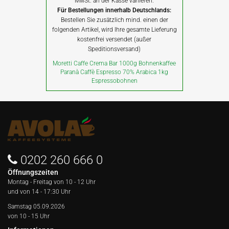
MwSt. an der Kasse variieren.
Für Bestellungen innerhalb Deutschlands:
Bestellen Sie zusätzlich mind. einen der
folgenden Artikel, wird Ihre gesamte Lieferung
kostenfrei versendet (außer
Speditionsversand)
Moretti Caffe Crema Bar 1000g Bohnenkaffee
Paranà Caffè Espresso 70% Arabica 1kg
Espressobohnen
0202 260 666 0
Öffnungszeiten
Montag - Freitag von
10 - 12 Uhr
und von 14 - 17:30 Uhr
Samstag 05.09.2026
von 10 - 15 Uhr