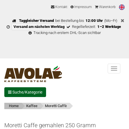
Kontakt
Impressum
Warenkorb
Taggleicher Versand
bei Bestellung bis
12:00 Uhr
(Mo–Fr)
Versand am nächsten Werktag
Regellieferzeit:
1–2 Werktage
Tracking nach erstem DHL-Scan sichtbar
Menu
Suche/Kategorie
Home
Kaffee
Moretti Caffè
Moretti Caffe gemahlen 250 Gramm