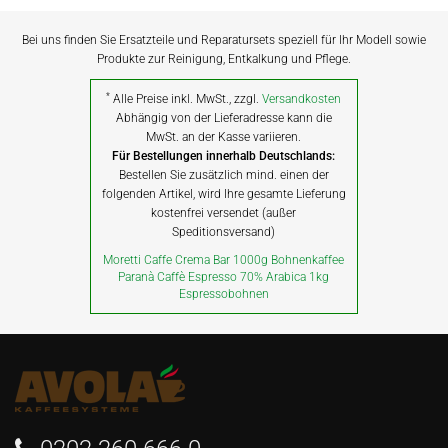
Bei uns finden Sie Ersatzteile und Reparatursets speziell für Ihr Modell sowie
Produkte zur Reinigung, Entkalkung und Pflege.
*
Alle Preise inkl. MwSt., zzgl.
Versandkosten
Abhängig von der Lieferadresse kann die
MwSt. an der Kasse variieren.
Für Bestellungen innerhalb Deutschlands:
Bestellen Sie zusätzlich mind. einen der
folgenden Artikel, wird Ihre gesamte Lieferung
kostenfrei versendet (außer
Speditionsversand)
Moretti Caffe Crema Bar 1000g Bohnenkaffee
Paranà Caffè Espresso 70% Arabica 1kg
Espressobohnen