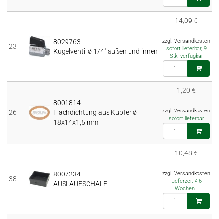
14,09 €
8029763
zzgl. Versandkosten
23
sofort lieferbar, 9
Kugelventil ø 1/4″ außen und innen
Stk. verfügbar
1,20 €
8001814
zzgl. Versandkosten
26
Flachdichtung aus Kupfer ø
sofort lieferbar
18x14x1,5 mm
10,48 €
8007234
zzgl. Versandkosten
38
Lieferzeit 4-6
AUSLAUFSCHALE
Wochen..