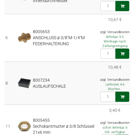
Innendurchmesser
10,67 €
8005653
zzgl. Versandkosten
lieferbar 3-5
6
ANSCHLUSS ø 3/8"M-1/4"M
Werktage nach
FEDERHALTERUNG
Zahlungseingang
10,48 €
8007234
zzgl. Versandkosten
8
Lieferzeit 4-6
AUSLAUFSCHALE
Wochen..
3,40 €
8005455
zzgl. Versandkosten
11
Sechskantmutter ø 3/8 Schlüssel
sofort lieferbar, 6
21x6 mm
Stk. verfügbar