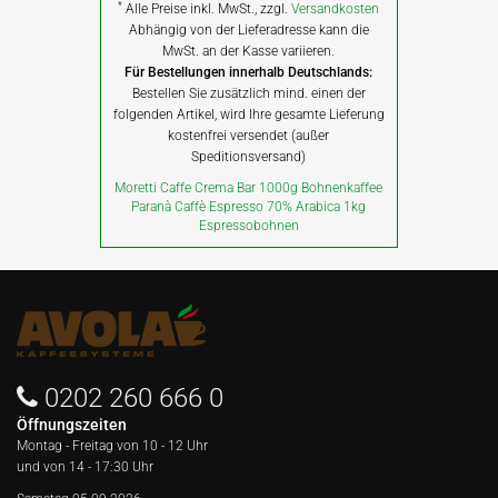
*
Alle Preise inkl. MwSt., zzgl.
Versandkosten
Abhängig von der Lieferadresse kann die
MwSt. an der Kasse variieren.
Für Bestellungen innerhalb Deutschlands:
Bestellen Sie zusätzlich mind. einen der
folgenden Artikel, wird Ihre gesamte Lieferung
kostenfrei versendet (außer
Speditionsversand)
Moretti Caffe Crema Bar 1000g Bohnenkaffee
Paranà Caffè Espresso 70% Arabica 1kg
Espressobohnen
0202 260 666 0
Öffnungszeiten
Montag - Freitag von
10 - 12 Uhr
und von 14 - 17:30 Uhr