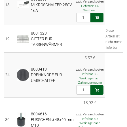
zzgl. Versandkosten
18
MIKROSCHALTER 250V
Lieferzeit 4-6
16A
Wochen..
Dieser
8001323
Artikel ist
19
GITTER FÜR
nicht mehr
TASSENWÄRMER
lieferbar
5,57 €
8003413
zzgl. Versandkosten
lieferbar 3-5
24
DREHKNOPF FÜR
Werktage nach
UMSCHALTER
Zahlungseingang
13,92 €
8004616
zzgl. Versandkosten
lieferbar 3-5
30
FÜSSCHEN ø 48x40 mm
Werktage nach
M10