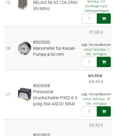
lieferbar 3-5
12
RELAIS 56.32 12A 230V
Werktage nach
50/60Hz
Zahlungseingang
37,63 €
8003500
zzgl. Versandkosten
16
Manometer für Kessel-
sofort lieferbar, 1
Pumpe ø 60 mm
Stk. verfügbar
64,49 €
64,49 €
8005068
Pressostat
17
zzgl. Versandkosten
Druckschalter P302-6 3-
sofort lieferbar, 18
polig 30A ASCO/ SIRAI
Stk. verfügbar
63,32 €
8002853