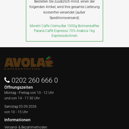
Bestellen Sie zusätzlich mind. einen der
folgenden Artikel, wird Ihre gesamte Lieferung
kostenfrei versendet (außer
Speditionsversand)
Moretti Caffe Crema Bar 1000g Bohnenkaffee
Paranà Caffè Espresso 70% Arabica 1kg
Espressobohnen
0202 260 666 0
Öffnungszeiten
Montag - Freitag von
10 - 12 Uhr
und von 14 - 17:30 Uhr
Samstag 05.09.2026
von 10 - 15 Uhr
Informationen
Versand- & Bezahlmethoden