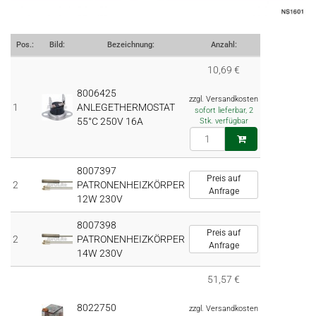
Pos.:
Bild:
Bezeichnung:
Anzahl:
10,69 €
8006425
zzgl. Versandkosten
1
ANLEGETHERMOSTAT
sofort lieferbar, 2
55°C 250V 16A
Stk. verfügbar
8007397
Preis auf
2
PATRONENHEIZKÖRPER
Anfrage
12W 230V
8007398
Preis auf
2
PATRONENHEIZKÖRPER
Anfrage
14W 230V
51,57 €
8022750
zzgl. Versandkosten