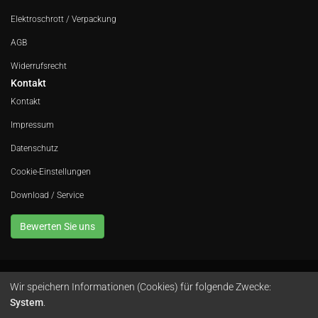
Elektroschrott / Verpackung
AGB
Widerrufsrecht
Kontakt
Kontakt
Impressum
Datenschutz
Cookie-Einstellungen
Download / Service
Bewerten Sie uns
Wir speichern Informationen (Cookies) für folgende Zwecke:
Avola GmbH • In der Fleute 52 • 42389 Wuppertal • Telefon
0202 260 666 0
•
System
.
Instagram