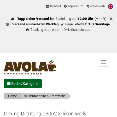
Kontakt
Impressum
Warenkorb
Taggleicher Versand
bei Bestellung bis
12:00 Uhr
(Mo–Fr)
Versand am nächsten Werktag
Regellieferzeit:
1–2 Werktage
Tracking nach erstem DHL-Scan sichtbar
Menu
Suche/Kategorie
Home
Slushmaschinen-Ersatzteile
O-Ring Dichtung 03062 Silikon weiß