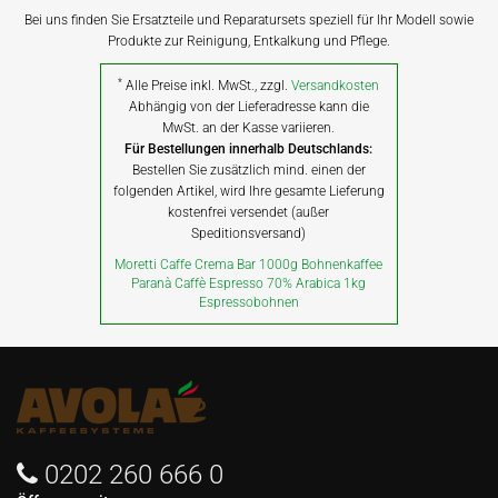
Bei uns finden Sie Ersatzteile und Reparatursets speziell für Ihr Modell sowie
Produkte zur Reinigung, Entkalkung und Pflege.
*
Alle Preise inkl. MwSt., zzgl.
Versandkosten
Abhängig von der Lieferadresse kann die
MwSt. an der Kasse variieren.
Für Bestellungen innerhalb Deutschlands:
Bestellen Sie zusätzlich mind. einen der
folgenden Artikel, wird Ihre gesamte Lieferung
kostenfrei versendet (außer
Speditionsversand)
Moretti Caffe Crema Bar 1000g Bohnenkaffee
Paranà Caffè Espresso 70% Arabica 1kg
Espressobohnen
0202 260 666 0