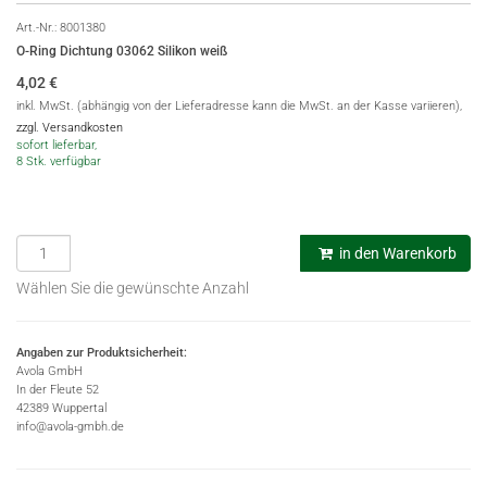
Art.-Nr.:
8001380
O-Ring Dichtung 03062 Silikon weiß
4,02
€
inkl. MwSt. (abhängig von der Lieferadresse kann die MwSt. an der Kasse variieren),
zzgl. Versandkosten
sofort lieferbar,
8 Stk. verfügbar
in den Warenkorb
Wählen Sie die gewünschte Anzahl
Angaben zur Produktsicherheit:
Avola GmbH
In der Fleute 52
42389 Wuppertal
info@avola-gmbh.de