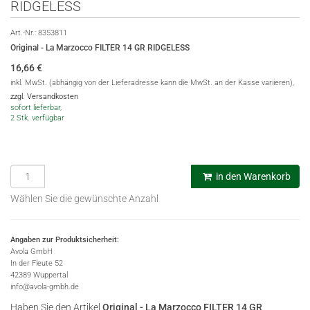
RIDGELESS
Art.-Nr.:
8353811
Original - La Marzocco FILTER 14 GR RIDGELESS
16,66
€
inkl. MwSt. (abhängig von der Lieferadresse kann die MwSt. an der Kasse variieren),
zzgl. Versandkosten
sofort lieferbar,
2 Stk. verfügbar
in den Warenkorb
Wählen Sie die gewünschte Anzahl
Angaben zur Produktsicherheit:
Avola GmbH
In der Fleute 52
42389 Wuppertal
info@avola-gmbh.de
Haben Sie den Artikel
Original - La Marzocco FILTER 14 GR