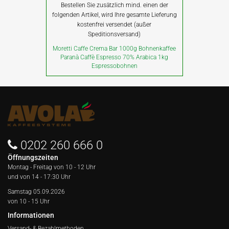
Bestellen Sie zusätzlich mind. einen der
folgenden Artikel, wird Ihre gesamte Lieferung
kostenfrei versendet (außer
Speditionsversand)
Moretti Caffe Crema Bar 1000g Bohnenkaffee
Paranà Caffè Espresso 70% Arabica 1kg
Espressobohnen
0202 260 666 0
Öffnungszeiten
Montag - Freitag von
10 - 12 Uhr
und von 14 - 17:30 Uhr
Samstag 05.09.2026
von 10 - 15 Uhr
Informationen
Versand- & Bezahlmethoden