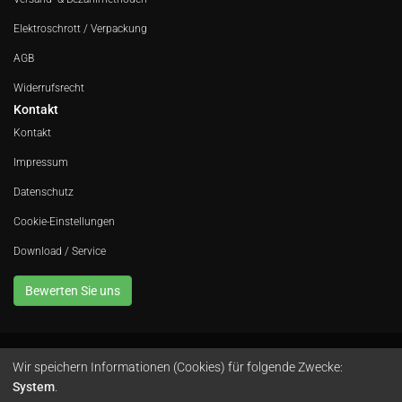
Elektroschrott / Verpackung
AGB
Widerrufsrecht
Kontakt
Kontakt
Impressum
Datenschutz
Cookie-Einstellungen
Download / Service
Bewerten Sie uns
Wir speichern Informationen (Cookies) für folgende Zwecke:
Avola GmbH • In der Fleute 52 • 42389 Wuppertal • Telefon
0202 260 666 0
•
System
.
Instagram