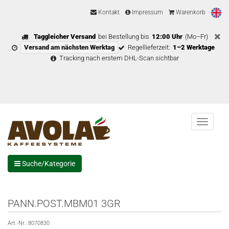
Kontakt
Impressum
Warenkorb
Taggleicher Versand
bei Bestellung bis
12:00 Uhr
(Mo–Fr)
Versand am nächsten Werktag
Regellieferzeit:
1–2 Werktage
Tracking nach erstem DHL-Scan sichtbar
Menu
Suche/Kategorie
PANN.POST.MBM01 3GR
Art.-Nr.:
8070830