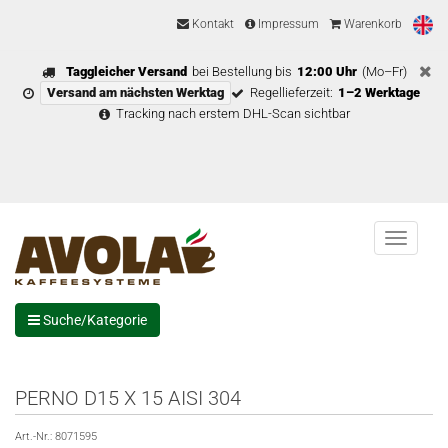
Kontakt
Impressum
Warenkorb
Taggleicher Versand
bei Bestellung bis
12:00 Uhr
(Mo–Fr)
Versand am nächsten Werktag
Regellieferzeit:
1–2 Werktage
Tracking nach erstem DHL-Scan sichtbar
Menu
Suche/Kategorie
PERNO D15 X 15 AISI 304
Art.-Nr.:
8071595