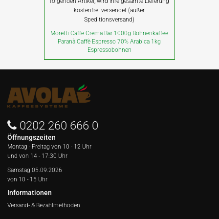
folgenden Artikel, wird Ihre gesamte Lieferung
kostenfrei versendet (außer
Speditionsversand)
Moretti Caffe Crema Bar 1000g Bohnenkaffee
Paranà Caffè Espresso 70% Arabica 1kg
Espressobohnen
0202 260 666 0
Öffnungszeiten
Montag - Freitag von
10 - 12 Uhr
und von 14 - 17:30 Uhr
Samstag 05.09.2026
von 10 - 15 Uhr
Informationen
Versand- & Bezahlmethoden