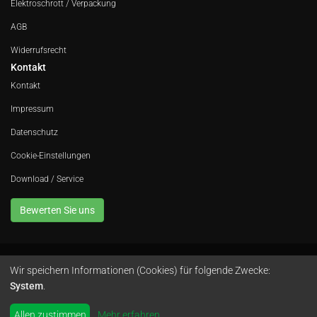
Elektroschrott / Verpackung
AGB
Widerrufsrecht
Kontakt
Kontakt
Impressum
Datenschutz
Cookie-Einstellungen
Download / Service
Bewerten Sie uns
Wir speichern Informationen (Cookies) für folgende Zwecke:
Avola GmbH • In der Fleute 52 • 42389 Wuppertal • Telefon
0202 260 666 0
•
System
.
Instagram
by
colimori webentwicklung
Allen zustimmen
Mehr erfahren
...