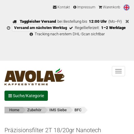
Kontakt
Impressum
Warenkorb
Taggleicher Versand
bei Bestellung bis
12:00 Uhr
(Mo–Fr)
Versand am nächsten Werktag
Regellieferzeit:
1–2 Werktage
Tracking nach erstem DHL-Scan sichtbar
Menu
Suche/Kategorie
Home
Zubehör
IMS Siebe
BFC
Präzisionsfilter 2T 18/20gr Nanotech