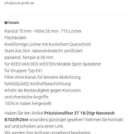
info@avola-gmbh.de
Details
Rand ø 70 mm - Höhe 26 mm - 715 Löcher
Flachboden
kreisförmige Löcher mit konischem Querschnitt
Stahl Aisi 304 - lebensmittelecht zertifiziert
passend. Tamper ø 58 mm
für KEES VAN DER WESTEN Modelle Spirit-Speedster
für Gruppen Typ E61
Filter ohne Kanal, für bessere Abdichtung
NANOQUARZ-Antihaftbeschichtung
erhöht die Beständigkeit gegen Korrosion
und chemische Angriffe.
100% in Italien hergestellt
Haben Sie den Artikel
Präzisionsfilter 2T 18/20gr Nanotech
B702tfh26nt
woanders günstiger gesehen? Nehmen Sie Kontakt
auf und schicken uns einen Link.
Wir werden Ihre Anfrage umgehend bearbeiten.