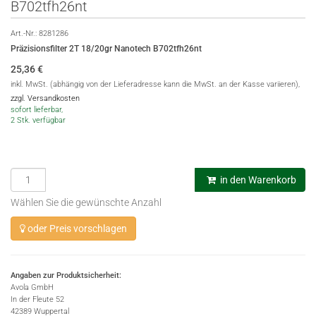
B702tfh26nt
Art.-Nr.:
8281286
Präzisionsfilter 2T 18/20gr Nanotech B702tfh26nt
25,36
€
inkl. MwSt. (abhängig von der Lieferadresse kann die MwSt. an der Kasse variieren),
zzgl. Versandkosten
sofort lieferbar,
2 Stk. verfügbar
in den Warenkorb
Wählen Sie die gewünschte Anzahl
oder Preis vorschlagen
Angaben zur Produktsicherheit:
Avola GmbH
In der Fleute 52
42389 Wuppertal