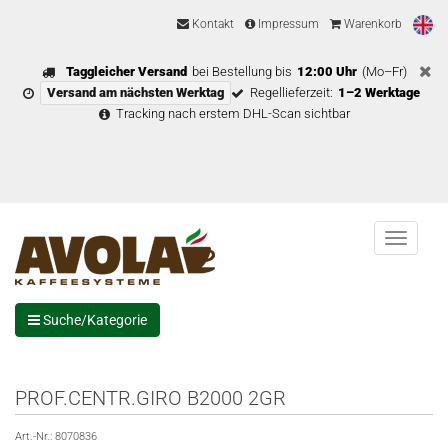
Kontakt
Impressum
Warenkorb
Taggleicher Versand
bei Bestellung bis
12:00 Uhr
(Mo–Fr)
Versand am nächsten Werktag
Regellieferzeit:
1–2 Werktage
Tracking nach erstem DHL-Scan sichtbar
Menu
Suche/Kategorie
PROF.CENTR.GIRO B2000 2GR
Art.-Nr.:
8070836