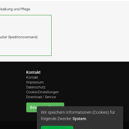
ntkalkung und Pflege.
(außer Speditionsversand)
Kontakt
Kontakt
Impressum
Datenschutz
Cookie-Einstellungen
Download / Service
Bewerten Sie uns
Wir speichern Informationen (Cookies) für
folgende Zwecke:
System
.