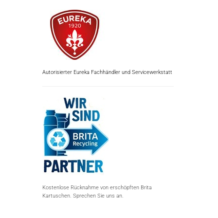
Autorisierter Eureka Fachhändler und Servicewerkstatt
Kostenlose Rücknahme von erschöpften Brita
Kartuschen. Sprechen Sie uns an.