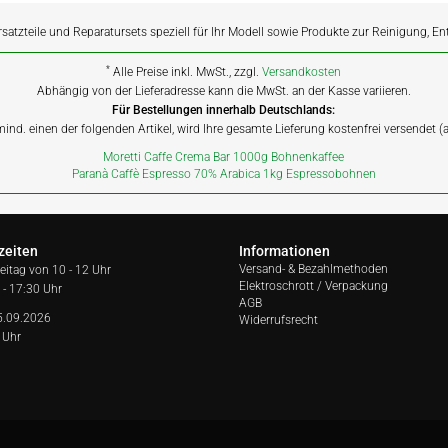
rsatzteile und Reparatursets speziell für Ihr Modell sowie Produkte zur Reinigung, E
*
Alle Preise inkl. MwSt., zzgl.
Versandkosten
Abhängig von der Lieferadresse kann die MwSt. an der Kasse variieren.
Für Bestellungen innerhalb Deutschlands:
 mind. einen der folgenden Artikel, wird Ihre gesamte Lieferung kostenfrei versendet 
Moretti Caffe Crema Bar 1000g Bohnenkaffee
Paranà Caffè Espresso 70% Arabica 1kg Espressobohnen
zeiten
Informationen
Versand- & Bezahlmethoden
reitag von
10 - 12 Uhr
Elektroschrott / Verpackung
 - 17:30 Uhr
AGB
5.09.2026
Widerrufsrecht
 Uhr