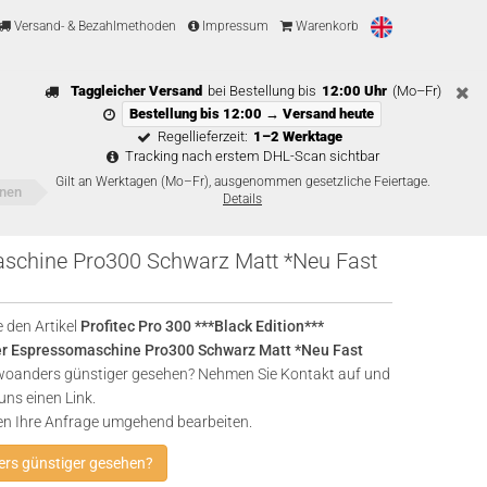
Versand- & Bezahlmethoden
Impressum
Warenkorb
Taggleicher Versand
bei Bestellung bis
12:00 Uhr
(Mo–Fr)
Bestellung bis 12:00 → Versand heute
Regellieferzeit:
1–2 Werktage
Tracking nach erstem DHL-Scan sichtbar
Gilt an Werktagen (Mo–Fr), ausgenommen gesetzliche Feiertage.
inen
Details
omaschine Pro300 Schwarz Matt *Neu Fast
 den Artikel
Profitec Pro 300 ***Black Edition***
er Espressomaschine Pro300 Schwarz Matt *Neu Fast
oanders günstiger gesehen? Nehmen Sie Kontakt auf und
uns einen Link.
en Ihre Anfrage umgehend bearbeiten.
rs günstiger gesehen?