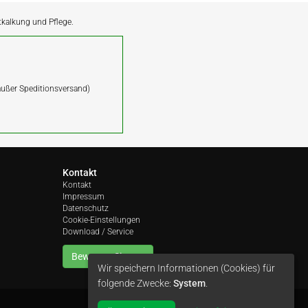
ntkalkung und Pflege.
(außer Speditionsversand)
Kontakt
Kontakt
Impressum
Datenschutz
Cookie-Einstellungen
Download / Service
Bewerten Sie uns
Wir speichern Informationen (Cookies) für
folgende Zwecke:
System
.