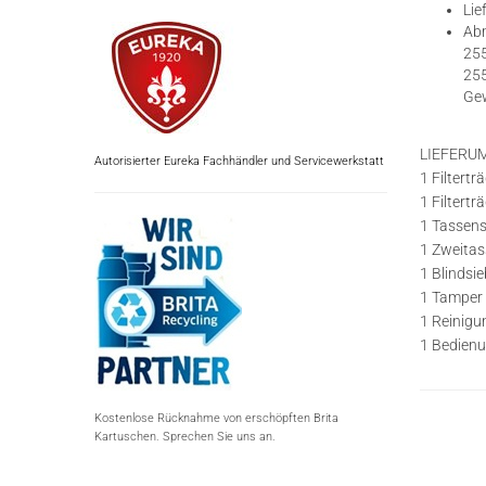
Lie
Abm
255
255
Gew
LIEFERU
Autorisierter Eureka Fachhändler und Servicewerkstatt
1 Filtertr
1 Filtertr
1 Tassens
1 Zweitas
1 Blindsie
1 Tamper
1 Reinigu
1 Bedienu
Kostenlose Rücknahme von erschöpften Brita
Kartuschen. Sprechen Sie uns an.