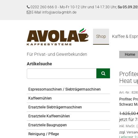
0202 260 666 0
-
Mo-Fr 10-12 Uhr und 14-17:30 Uhr,
Sa 05.09.20
E-Mail info@avola-gmbh.de
Shop
Kaffee & Esp
Für Privat- und Gewerbekunden
Home
Artikelsuche
Profit
Heat u
Espressomaschinen / Siebträgermaschinen
Art.-Nr.:
828
Kaffeemühlen
Profitec P
Schwarz Ma
Ersatzteile Siebträgermaschinen
1.625,00 
Ersatzteile Kaffeemühlen
jetzt für 
Ersatzteile Baugruppen
inkl. MwSt. 
zzgl. Versa
Reinigung / Pflege
Lieferzeit: 