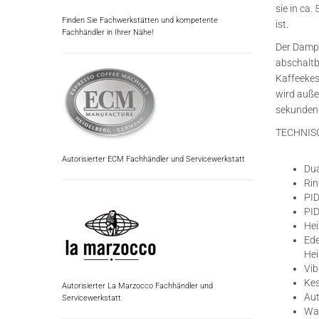
sie in ca.
Finden Sie Fachwerkstätten und kompetente
ist.
Fachhändler in Ihrer Nähe!
Der Dampf
abschaltb
Kaffeekes
wird auße
sekunden
TECHNIS
Autorisierter ECM Fachhändler und Servicewerkstatt
Dua
Rin
PID
PID
Hei
Ede
He
Vib
Ke
Autorisierter La Marzocco Fachhändler und
Aut
Servicewerkstatt
Was