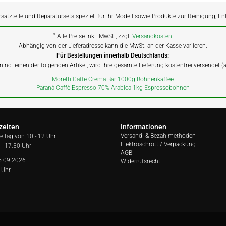
rsatzteile und Reparatursets speziell für Ihr Modell sowie Produkte zur Reinigung, E
*
Alle Preise inkl. MwSt., zzgl.
Versandkosten
Abhängig von der Lieferadresse kann die MwSt. an der Kasse variieren.
Für Bestellungen innerhalb Deutschlands:
 mind. einen der folgenden Artikel, wird Ihre gesamte Lieferung kostenfrei versendet 
Moretti Caffe Crema Bar 1000g Bohnenkaffee
Paranà Caffè Espresso 70% Arabica 1kg Espressobohnen
zeiten
Informationen
Versand- & Bezahlmethoden
reitag von
10 - 12 Uhr
Elektroschrott / Verpackung
 - 17:30 Uhr
AGB
5.09.2026
Widerrufsrecht
 Uhr