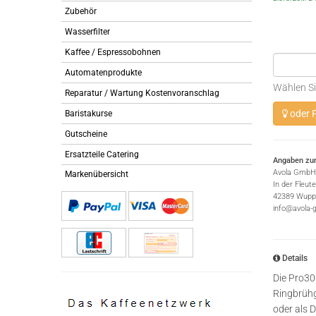
Zubehör
Wasserfilter
Kaffee / Espressobohnen
Automatenprodukte
Wählen Si
Reparatur / Wartung Kostenvoranschlag
oder P
Baristakurse
Gutscheine
Ersatzteile Catering
Angaben zur
Avola GmbH
Markenübersicht
In der Fleut
42389 Wuppe
info@avola-
Details
Die Pro30
Ringbrühg
oder als D