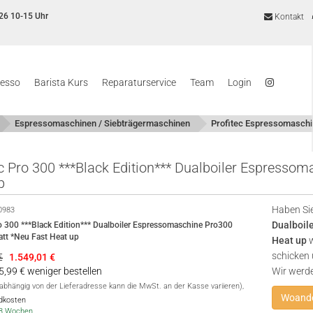
26 10-15 Uhr
Kontakt
resso
Barista Kurs
Reparaturservice
Team
Login
Espressomaschinen / Siebträgermaschinen
Profitec Espressomasch
ec Pro 300 ***Black Edition*** Dualboiler Espress
p
Haben Sie
0983
Dualboil
ro 300 ***Black Edition*** Dualboiler Espressomaschine Pro300
tt *Neu Fast Heat up
Heat up
w
schicken 
€
1.549,01
€
75,99 € weniger bestellen
Wir werd
(abhängig von der Lieferadresse kann die MwSt. an der Kasse variieren),
Woande
ndkosten
2-3 Wochen