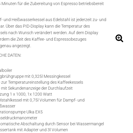
 5 Minuten für die Zubereitung von Espresso betriebsbereit
- und Heißwasserkessel aus Edelstahl ist jederzeit zu- und
ar. Über das PID-Display kann die Temperatur des
sels nach Wunsch verändert werden. Auf dem Display
rdem die Zeit des Kaffee- und Espressobezuges
genau angezeigt.
CHE DATEN:
lboiler
gbrühgruppe mit 0,325l Messingkessel
 zur Temperatureinstellung des Kaffeekessels
 mit Sekundenanzeige der Durchlaufzeit
zung 1 x 1000, 1x 1200 Watt
lstahlkessel mit 0,75l Volumen für Dampf- und
ißwasser
rationspumpe Ulka EX5
sseldruckmanometer
omatische Abschaltung durch Sensor bei Wassermangel
sertank mit Adapter und 3l Volumen