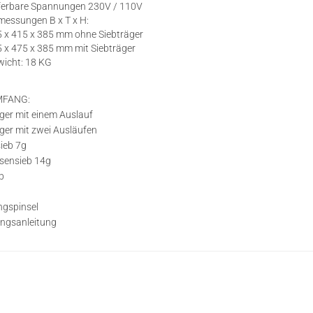
ferbare Spannungen 230V / 110V
essungen B x T x H:
 x 415 x 385 mm ohne Siebträger
 x 475 x 385 mm mit Siebträger
icht: 18 KG
MFANG:
äger mit einem Auslauf
äger mit zwei Ausläufen
ieb 7g
sensieb 14g
b
ngspinsel
ngsanleitung