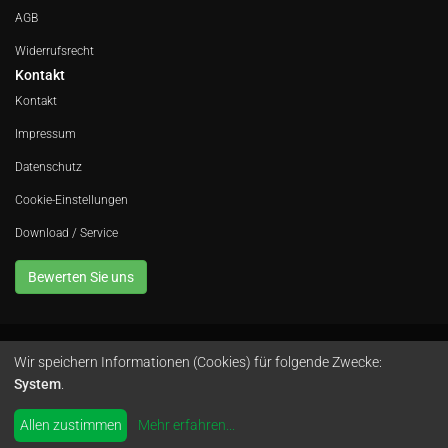
AGB
Widerrufsrecht
Kontakt
Kontakt
Impressum
Datenschutz
Cookie-Einstellungen
Download / Service
Bewerten Sie uns
Wir speichern Informationen (Cookies) für folgende Zwecke:
Avola GmbH • In der Fleute 52 • 42389 Wuppertal • Telefon
0202 260 666 0
•
System
.
Instagram
by
colimori webentwicklung
Allen zustimmen
Mehr erfahren
...