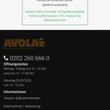
kostenfrei versendet (außer
Speditionsversand)
Moretti Caffe Crema Bar 1000g Bohnenkaffee
Paranà Caffè Espresso 70% Arabica 1kg
Espressobohnen
0202 260 666 0
Öffnungszeiten
Montag - Freitag von
10 - 12 Uhr
und von 14 - 17:30 Uhr
Samstag 05.09.2026
von 10 - 15 Uhr
Informationen
Versand- & Bezahlmethoden
Elektroschrott / Verpackung