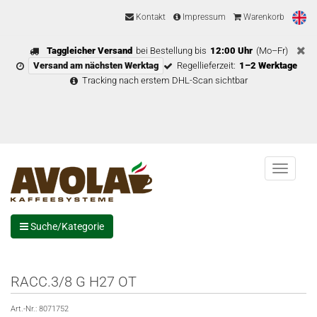
Kontakt
Impressum
Warenkorb
Taggleicher Versand
bei Bestellung bis
12:00 Uhr
(Mo–Fr)
Versand am nächsten Werktag
Regellieferzeit:
1–2 Werktage
Tracking nach erstem DHL-Scan sichtbar
Menu
Suche/Kategorie
RACC.3/8 G H27 OT
Art.-Nr.:
8071752