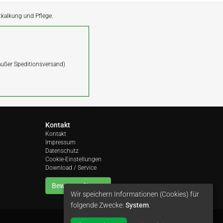
ntkalkung und Pflege.
(außer Speditionsversand)
Kontakt
Kontakt
Impressum
Datenschutz
Cookie-Einstellungen
Download / Service
Bewerten Sie uns
Wir speichern Informationen (Cookies) für
folgende Zwecke:
System
.