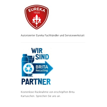
Autorisierter Eureka Fachhändler und Servicewerkstatt
Kostenlose Rücknahme von erschöpften Brita
Kartuschen. Sprechen Sie uns an.