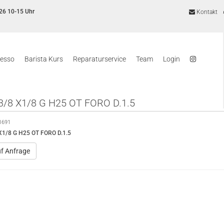
26 10-15 Uhr
Kontakt
resso
Barista Kurs
Reparaturservice
Team
Login
/8 X1/8 G H25 OT FORO D.1.5
1691
X1/8 G H25 OT FORO D.1.5
uf Anfrage