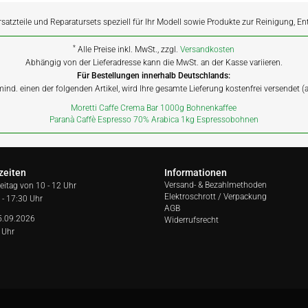
rsatzteile und Reparatursets speziell für Ihr Modell sowie Produkte zur Reinigung, E
*
Alle Preise inkl. MwSt., zzgl.
Versandkosten
Abhängig von der Lieferadresse kann die MwSt. an der Kasse variieren.
Für Bestellungen innerhalb Deutschlands:
 mind. einen der folgenden Artikel, wird Ihre gesamte Lieferung kostenfrei versendet 
Moretti Caffe Crema Bar 1000g Bohnenkaffee
Paranà Caffè Espresso 70% Arabica 1kg Espressobohnen
zeiten
Informationen
Versand- & Bezahlmethoden
reitag von
10 - 12 Uhr
Elektroschrott / Verpackung
 - 17:30 Uhr
AGB
5.09.2026
Widerrufsrecht
 Uhr