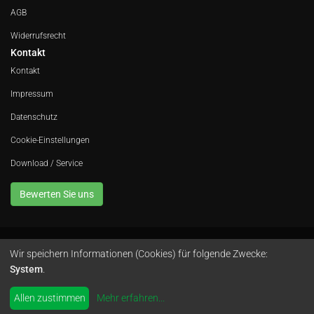
AGB
Widerrufsrecht
Kontakt
Kontakt
Impressum
Datenschutz
Cookie-Einstellungen
Download / Service
Bewerten Sie uns
Wir speichern Informationen (Cookies) für folgende Zwecke:
Avola GmbH • In der Fleute 52 • 42389 Wuppertal • Telefon
0202 260 666 0
•
System
.
Instagram
by
colimori webentwicklung
Allen zustimmen
Mehr erfahren
...