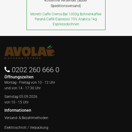
kostenfrei versendet (außer
Speditionsversand)
Moretti Caffe Crema Bar 1000g Bohnenkaffee
Paranà Caffè Espresso 70% Arabica 1kg
Espressobohnen
0202 260 666 0
Öffnungszeiten
Montag - Freitag von
10 - 12 Uhr
und von 14 - 17:30 Uhr
Samstag 05.09.2026
von 10 - 15 Uhr
Informationen
Versand- & Bezahlmethoden
Elektroschrott / Verpackung