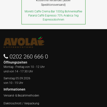
kostenfrei versendet (außer
Speditionsversand)
Moretti Caffe Crema Bar 1000g Bohnenkaffee
Paranà Caffè Espresso 70% Arabica 1kg
Espressobohnen
0202 260 666 0
Öffnungszeiten
Montag - Freitag von
10 - 12 Uhr
und von 14 - 17:30 Uhr
Samstag 05.09.2026
von 10 - 15 Uhr
Informationen
Versand- & Bezahlmethoden
Elektroschrott / Verpackung