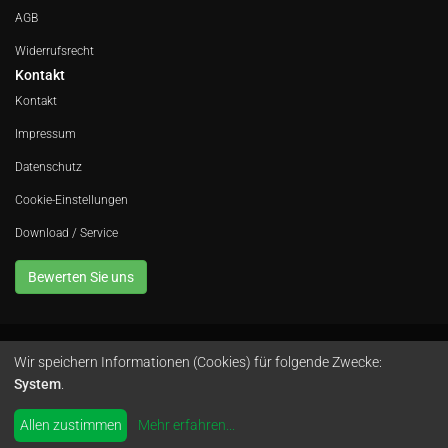
AGB
Widerrufsrecht
Kontakt
Kontakt
Impressum
Datenschutz
Cookie-Einstellungen
Download / Service
Bewerten Sie uns
Wir speichern Informationen (Cookies) für folgende Zwecke:
Avola GmbH • In der Fleute 52 • 42389 Wuppertal • Telefon
0202 260 666 0
•
System
.
Instagram
by
colimori webentwicklung
Allen zustimmen
Mehr erfahren
...