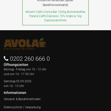
kostenfrei versendet (außer
Speditionsversand)
Moretti Caffe Crema Bar 1000g Bohnenkaffee
Paranà Caffè Espresso 70% Arabica 1kg
Espressobohnen
0202 260 666 0
Öffnungszeiten
Montag - Freitag von
10 - 12 Uhr
und von 14 - 17:30 Uhr
Samstag 05.09.2026
von 10 - 15 Uhr
Informationen
Versand- & Bezahlmethoden
Elektroschrott / Verpackung