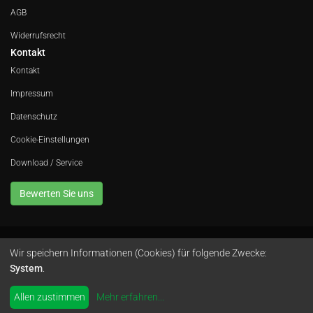
AGB
Widerrufsrecht
Kontakt
Kontakt
Impressum
Datenschutz
Cookie-Einstellungen
Download / Service
Bewerten Sie uns
Wir speichern Informationen (Cookies) für folgende Zwecke:
Avola GmbH • In der Fleute 52 • 42389 Wuppertal • Telefon
0202 260 666 0
•
System
.
Instagram
by
colimori webentwicklung
Allen zustimmen
Mehr erfahren
...