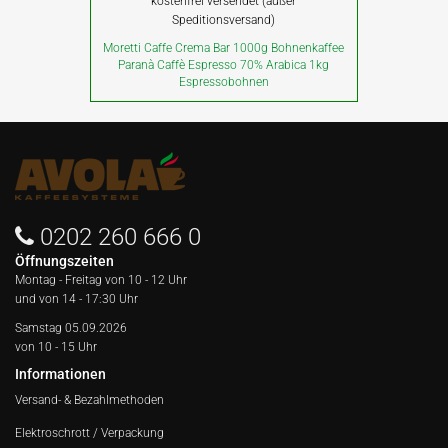
kostenfrei versendet (außer
Speditionsversand)
Moretti Caffe Crema Bar 1000g Bohnenkaffee
Paranà Caffè Espresso 70% Arabica 1kg
Espressobohnen
0202 260 666 0
Öffnungszeiten
Montag - Freitag von
10 - 12 Uhr
und von 14 - 17:30 Uhr
Samstag 05.09.2026
von 10 - 15 Uhr
Informationen
Versand- & Bezahlmethoden
Elektroschrott / Verpackung