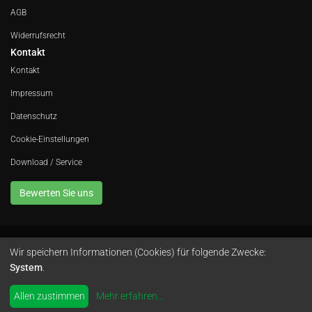
AGB
Widerrufsrecht
Kontakt
Kontakt
Impressum
Datenschutz
Cookie-Einstellungen
Download / Service
Bewerten Sie uns
Wir speichern Informationen (Cookies) für folgende Zwecke:
Avola GmbH • In der Fleute 52 • 42389 Wuppertal • Telefon
0202 260 666 0
•
System
.
Instagram
by
colimori webentwicklung
Allen zustimmen
Mehr erfahren
...