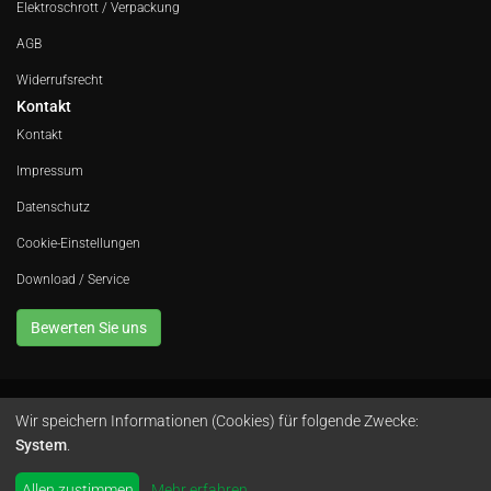
Elektroschrott / Verpackung
AGB
Widerrufsrecht
Kontakt
Kontakt
Impressum
Datenschutz
Cookie-Einstellungen
Download / Service
Bewerten Sie uns
Wir speichern Informationen (Cookies) für folgende Zwecke:
Avola GmbH • In der Fleute 52 • 42389 Wuppertal • Telefon
0202 260 666 0
•
System
.
Instagram
by
colimori webentwicklung
Allen zustimmen
Mehr erfahren
...