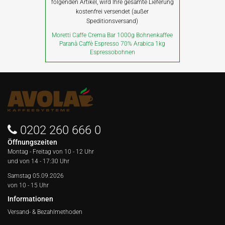
folgenden Artikel, wird Ihre gesamte Lieferung
kostenfrei versendet (außer
Speditionsversand)
Moretti Caffe Crema Bar 1000g Bohnenkaffee
Paranà Caffè Espresso 70% Arabica 1kg
Espressobohnen
0202 260 666 0
Öffnungszeiten
Montag - Freitag von
10 - 12 Uhr
und von 14 - 17:30 Uhr
Samstag 05.09.2026
von 10 - 15 Uhr
Informationen
Versand- & Bezahlmethoden