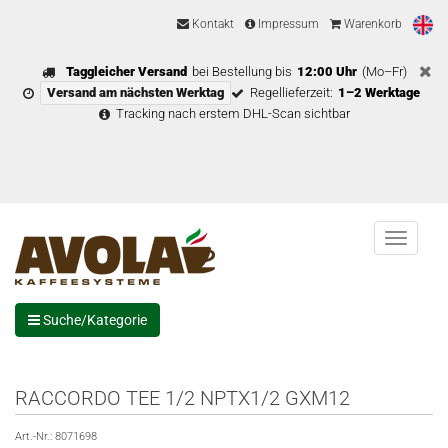
Kontakt
Impressum
Warenkorb
Taggleicher Versand
bei Bestellung bis
12:00 Uhr
(Mo–Fr)
Versand am nächsten Werktag
Regellieferzeit:
1–2 Werktage
Tracking nach erstem DHL-Scan sichtbar
Menu
Suche/Kategorie
RACCORDO TEE 1/2 NPTX1/2 GXM12
Art.-Nr.:
8071698