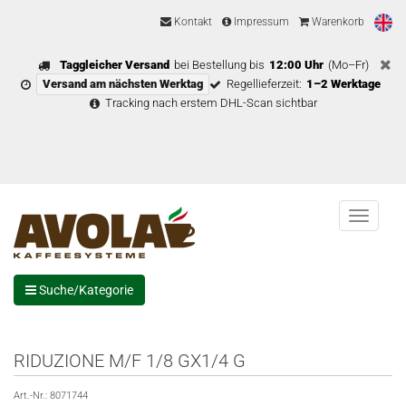
Kontakt
Impressum
Warenkorb
Taggleicher Versand
bei Bestellung bis
12:00 Uhr
(Mo–Fr)
Versand am nächsten Werktag
Regellieferzeit:
1–2 Werktage
Tracking nach erstem DHL-Scan sichtbar
Menu
Suche/Kategorie
RIDUZIONE M/F 1/8 GX1/4 G
Art.-Nr.:
8071744