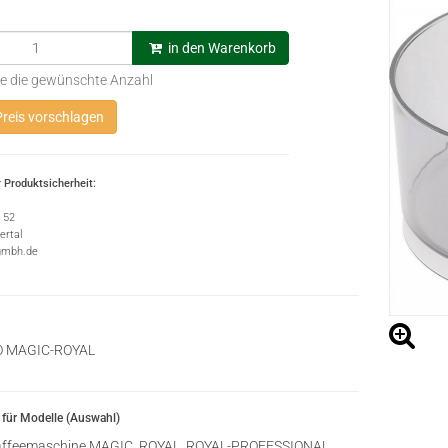
in den Warenkorb
e die gewünschte Anzahl
reis vorschlagen
 Produktsicherheit:
e 52
rtal
gmbh.de
O MAGIC-ROYAL
für Modelle (Auswahl)
ffeemaschine MAGIC, ROYAL, ROYAL-PROFESSIONAL