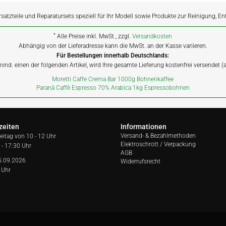
rsatzteile und Reparatursets speziell für Ihr Modell sowie Produkte zur Reinigung, E
*
Alle Preise inkl. MwSt., zzgl.
Versandkosten
Abhängig von der Lieferadresse kann die MwSt. an der Kasse variieren.
Für Bestellungen innerhalb Deutschlands:
 mind. einen der folgenden Artikel, wird Ihre gesamte Lieferung kostenfrei versendet 
Moretti Caffe Crema Bar 1000g Bohnenkaffee
Paranà Caffè Espresso 70% Arabica 1kg Espressobohnen
zeiten
Informationen
Versand- & Bezahlmethoden
reitag von
10 - 12 Uhr
Elektroschrott / Verpackung
 - 17:30 Uhr
AGB
5.09.2026
Widerrufsrecht
 Uhr