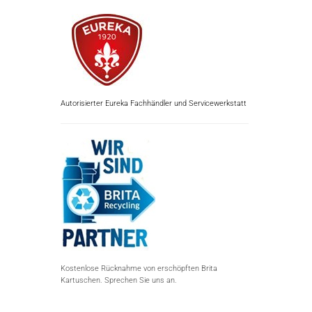
Autorisierter Eureka Fachhändler und Servicewerkstatt
Kostenlose Rücknahme von erschöpften Brita
Kartuschen. Sprechen Sie uns an.