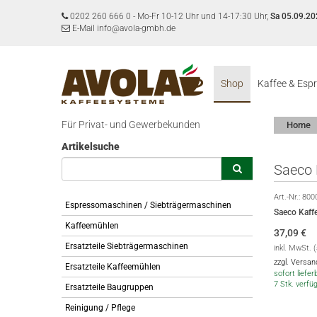
0202 260 666 0
-
Mo-Fr 10-12 Uhr und 14-17:30 Uhr,
Sa 05.09.20
E-Mail info@avola-gmbh.de
Shop
Kaffee & Esp
Für Privat- und Gewerbekunden
Home
Artikelsuche
Saeco 
Art.-Nr.:
800
Espressomaschinen / Siebträgermaschinen
Saeco Kaff
Kaffeemühlen
37,09
€
Ersatzteile Siebträgermaschinen
inkl. MwSt. 
zzgl. Versa
Ersatzteile Kaffeemühlen
sofort lieferb
7 Stk. verfü
Ersatzteile Baugruppen
Reinigung / Pflege