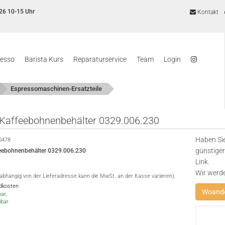
26 10-15 Uhr
Kontakt
resso
Barista Kurs
Reparaturservice
Team
Login
Espressomaschinen-Ersatzteile
Kaffeebohnenbehälter 0329.006.230
Haben Sie
0478
günstiger
eebohnenbehälter 0329.006.230
Link.
Wir werd
(abhängig von der Lieferadresse kann die MwSt. an der Kasse variieren),
ndkosten
Woande
ar,
gbar