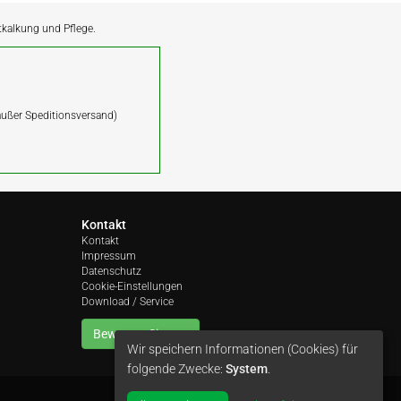
ntkalkung und Pflege.
(außer Speditionsversand)
Kontakt
Kontakt
Impressum
Datenschutz
Cookie-Einstellungen
Download / Service
Bewerten Sie uns
Wir speichern Informationen (Cookies) für
folgende Zwecke:
System
.