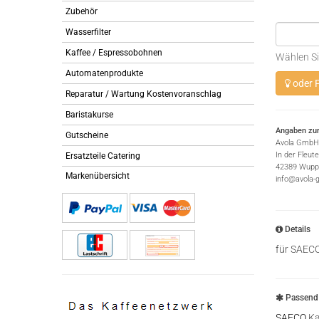
Zubehör
Wasserfilter
Kaffee / Espressobohnen
Wählen Si
Automatenprodukte
oder P
Reparatur / Wartung Kostenvoranschlag
Baristakurse
Angaben zur
Gutscheine
Avola GmbH
In der Fleut
Ersatzteile Catering
42389 Wuppe
Markenübersicht
info@avola-
Details
für SAEC
Passend 
SAECO
Ka