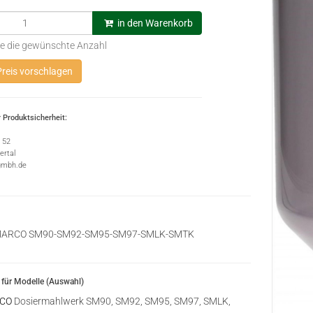
in den Warenkorb
e die gewünschte Anzahl
reis vorschlagen
 Produktsicherheit:
e 52
rtal
gmbh.de
 MARCO SM90-SM92-SM95-SM97-SMLK-SMTK
für Modelle (Auswahl)
CO
Dosiermahlwerk SM90, SM92, SM95, SM97, SMLK,