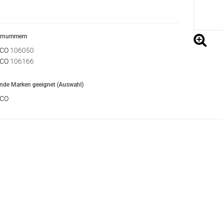
ernummern
CO
106050
CO
106166
ende Marken geeignet (Auswahl)
CO