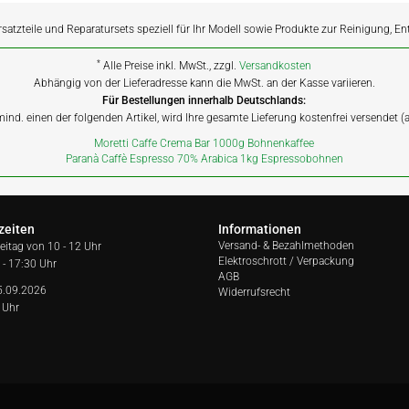
rsatzteile und Reparatursets speziell für Ihr Modell sowie Produkte zur Reinigung, E
*
Alle Preise inkl. MwSt., zzgl.
Versandkosten
Abhängig von der Lieferadresse kann die MwSt. an der Kasse variieren.
Für Bestellungen innerhalb Deutschlands:
 mind. einen der folgenden Artikel, wird Ihre gesamte Lieferung kostenfrei versendet 
Moretti Caffe Crema Bar 1000g Bohnenkaffee
Paranà Caffè Espresso 70% Arabica 1kg Espressobohnen
zeiten
Informationen
Versand- & Bezahlmethoden
reitag von
10 - 12 Uhr
Elektroschrott / Verpackung
 - 17:30 Uhr
AGB
5.09.2026
Widerrufsrecht
 Uhr