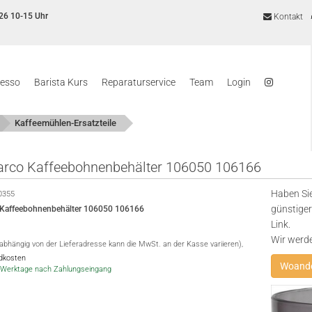
26 10-15 Uhr
Kontakt
resso
Barista Kurs
Reparaturservice
Team
Login
Kaffeemühlen-Ersatzteile
rco Kaffeebohnenbehälter 106050 106166
Haben Sie
0355
günstiger
Kaffeebohnenbehälter 106050 106166
Link.
Wir werd
(abhängig von der Lieferadresse kann die MwSt. an der Kasse variieren),
ndkosten
Woande
-5 Werktage nach Zahlungseingang