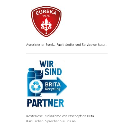
Autorisierter Eureka Fachhändler und Servicewerkstatt
Kostenlose Rücknahme von erschöpften Brita
Kartuschen. Sprechen Sie uns an.