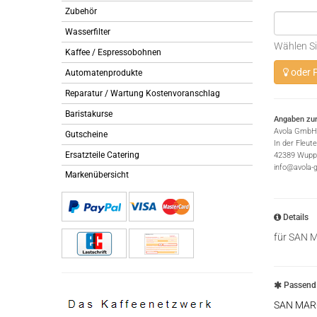
Zubehör
Wasserfilter
Wählen Si
Kaffee / Espressobohnen
oder P
Automatenprodukte
Reparatur / Wartung Kostenvoranschlag
Baristakurse
Angaben zur
Avola GmbH
Gutscheine
In der Fleut
Ersatzteile Catering
42389 Wuppe
info@avola-
Markenübersicht
Details
für SAN
Passend 
SAN MAR