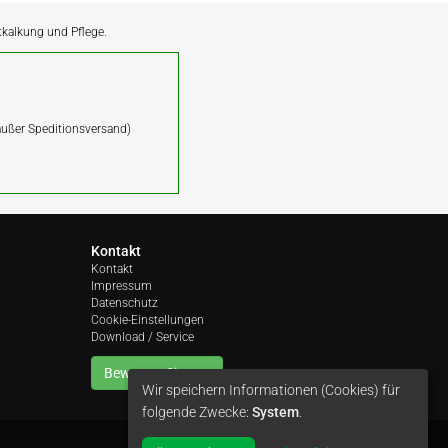
ntkalkung und Pflege.
(außer Speditionsversand)
Kontakt
Kontakt
Impressum
Datenschutz
Cookie-Einstellungen
Download / Service
Bewerten Sie uns
Wir speichern Informationen (Cookies) für
folgende Zwecke:
System
.