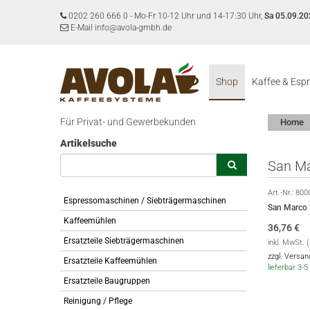
0202 260 666 0
-
Mo-Fr 10-12 Uhr und 14-17:30 Uhr,
Sa 05.09.20
E-Mail info@avola-gmbh.de
Shop
Kaffee & Esp
Für Privat- und Gewerbekunden
Home
Artikelsuche
San Ma
Art.-Nr.:
800
Espressomaschinen / Siebträgermaschinen
San Marco 
Kaffeemühlen
36,76
€
Ersatzteile Siebträgermaschinen
inkl. MwSt. 
zzgl. Versa
Ersatzteile Kaffeemühlen
lieferbar 3
Ersatzteile Baugruppen
Reinigung / Pflege