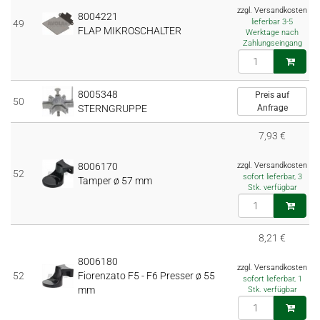
zzgl. Versandkosten
8004221
lieferbar 3-5
49
FLAP MIKROSCHALTER
Werktage nach
Zahlungseingang
8005348
Preis auf
50
STERNGRUPPE
Anfrage
7,93 €
8006170
zzgl. Versandkosten
52
sofort lieferbar, 3
Tamper ø 57 mm
Stk. verfügbar
8,21 €
8006180
zzgl. Versandkosten
52
Fiorenzato F5 - F6 Presser ø 55
sofort lieferbar, 1
mm
Stk. verfügbar