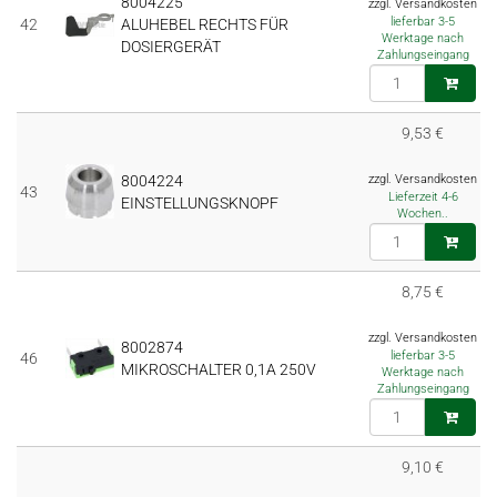
8004225
zzgl. Versandkosten
lieferbar 3-5
42
ALUHEBEL RECHTS FÜR
Werktage nach
DOSIERGERÄT
Zahlungseingang
9,53 €
8004224
zzgl. Versandkosten
43
Lieferzeit 4-6
EINSTELLUNGSKNOPF
Wochen..
8,75 €
zzgl. Versandkosten
8002874
lieferbar 3-5
46
MIKROSCHALTER 0,1A 250V
Werktage nach
Zahlungseingang
9,10 €