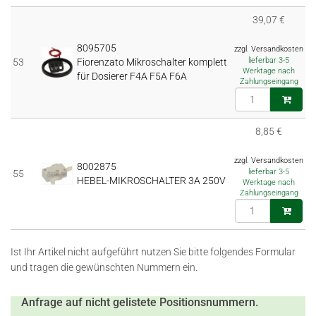
39,07 €
8095705
zzgl. Versandkosten
lieferbar 3-5
53
Fiorenzato Mikroschalter komplett
Werktage nach
für Dosierer F4A F5A F6A
Zahlungseingang
8,85 €
zzgl. Versandkosten
8002875
lieferbar 3-5
55
HEBEL-MIKROSCHALTER 3A 250V
Werktage nach
Zahlungseingang
Ist Ihr Artikel nicht aufgeführt nutzen Sie bitte folgendes Formular
und tragen die gewünschten Nummern ein.
Anfrage auf nicht gelistete Positionsnummern.