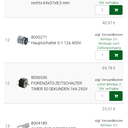
rechts 64x37x8,5 mm
Stk. verfügbar
40,97 €
zzgl. Versandkosten
8000271
lieferbar 3-5
12
Hauptschalter 0-1 12a 400V
Werktage nach
Zahlungseingang
69,78 €
8006536
zzgl. Versandkosten
12
FIORENZATO ZEITSCHALTER
sofort lieferbar, 2
TIMER 50 SEKUNDEN 16A 250V
Stk. verfügbar
23,31 €
zzgl. Versandkosten
8004189
lieferbar 3-5
13