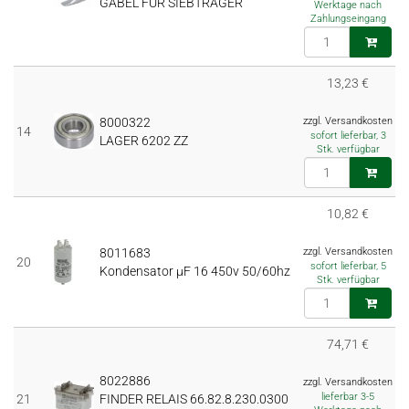
GABEL FÜR SIEBTRÄGER
Werktage nach
Zahlungseingang
13,23 €
8000322
zzgl. Versandkosten
14
sofort lieferbar, 3
LAGER 6202 ZZ
Stk. verfügbar
10,82 €
8011683
zzgl. Versandkosten
20
sofort lieferbar, 5
Kondensator µF 16 450v 50/60hz
Stk. verfügbar
74,71 €
8022886
zzgl. Versandkosten
lieferbar 3-5
21
FINDER RELAIS 66.82.8.230.0300