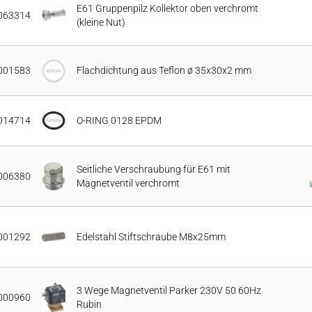
E61 Gruppenpilz Kollektor oben verchromt
063314
(kleine Nut)
001583
Flachdichtung aus Teflon ø 35x30x2 mm
014714
O-RING 0128 EPDM
Seitliche Verschraubung für E61 mit
006380
Magnetventil verchromt
001292
Edelstahl Stiftschraube M8x25mm
3 Wege Magnetventil Parker 230V 50 60Hz
000960
Rubin