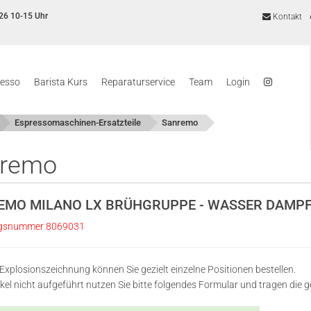
26 10-15 Uhr
Kontakt
resso
Barista Kurs
Reparaturservice
Team
Login
Espressomaschinen-Ersatzteile
Sanremo
nremo
EMO MILANO LX BRÜHGRUPPE - WASSER DAMP
gsnummer 8069031
 Explosionszeichnung können Sie gezielt einzelne Positionen bestellen.
rtikel nicht aufgeführt nutzen Sie bitte folgendes Formular und tragen d