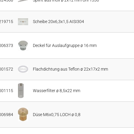
024568
Splint aus Inox ø 2x12 mm Uni 1336
219715
Scheibe 20x6,3x1,5 AISI304
006373
Deckel für Auslaufgruppe ø 16 mm
001572
Flachdichtung aus Teflon ø 22x17x2 mm
001115
Wasserfilter ø 8,5x22 mm
006984
Düse M6x0,75 LOCH ø 0,8