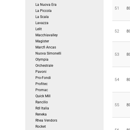
La Nuova Era
51
8
La Piccola
La Scala
Lavazza
Lelit
52
8
Macchiavalley
Magister
Marcfi Ancas
Nuova Simonelli
53
8
Olympia
Orchestrale
Pavoni
Pro-Fondi
54
8
Profitec
Promac
Quick Mill
Rancilio
55
8
Rdl Italia
Reneka
Rhea Vendors
Rocket