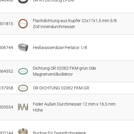
048968
OR R5 Dichtung EPDM
Flachdichtung aus Kupfer 22x17x1,5 mm 3/8
001815
Zoll Innendurchmesser
006744
Heißwasserdüse Perlator 1/8
Dichtung OR 02062 FKM grün Ode
064352
Magnetventilkollektor
137958
OR-DICHTUNG 02062 FKM GR
Feder Außen Durchmesser 12 mm x 16,5 mm
003554
Höhe
002144
Buchse für Dampfrohrgelenk