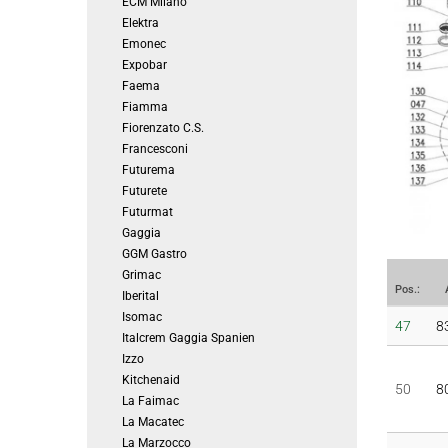
ECM Milano
Elektra
Emonec
Expobar
Faema
Fiamma
Fiorenzato C.S.
Francesconi
Futurema
Futurete
Futurmat
Gaggia
GGM Gastro
Grimac
Pos.:
Iberital
Isomac
47
8
Italcrem Gaggia Spanien
Izzo
Kitchenaid
50
8
La Faimac
La Macatec
La Marzocco