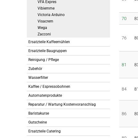
VFA Expres
Vibiemme
Victoria Arduino
70
8
Visacrem
Wega
Zacconi
76
8
Ersatzteile Kaffeemühlen
Ersatzteile Baugruppen
Reinigung / Pflege
81
8
Zubehör
Wasserfilter
Kaffee / Espressobohnen
84
8
Automatenprodukte
Reparatur / Wartung Kostenvoranschlag
Baristakurse
86
8
Gutscheine
Ersatzteile Catering