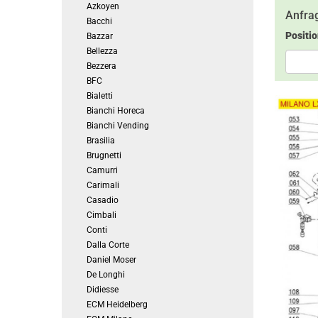
Azkoyen
Anfrag
Bacchi
Positi
Bazzar
Bellezza
Bezzera
BFC
Bialetti
Bianchi Horeca
Bianchi Vending
Brasilia
Brugnetti
Camurri
Carimali
Casadio
Cimbali
Conti
Dalla Corte
Daniel Moser
De Longhi
Didiesse
ECM Heidelberg