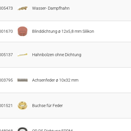
005473
Wasser- Dampfhahn
001670
Blinddichtung ø 12x5,8 mm Silikon
005137
Hahnbolzen ohne Dichtung
003795
Achsenfeder ø 10x32 mm
001521
Buchse für Feder