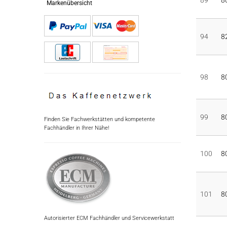
89
8
Markenübersicht
94
8
98
8
99
8
Finden Sie Fachwerkstätten und kompetente
Fachhändler in Ihrer Nähe!
100
8
101
8
Autorisierter ECM Fachhändler und Servicewerkstatt