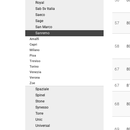
56
8
Royal
Sab Sv Italia
Saeco
Sage
57
8
San Marco
Sanremo
Amalfi
Capri
58
8
Milano
Pisa
Treviso
Torino
67
8
Venezia
Verona
Zoe
67
8
Spaziale
Spinel
Stone
68
8
Synesso
Torre
Unic
Universal
69
8