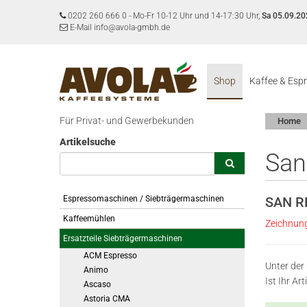
0202 260 666 0
-
Mo-Fr 10-12 Uhr und 14-17:30 Uhr,
Sa 05.09.20
E-Mail info@avola-gmbh.de
Shop
Kaffee & Esp
Für Privat- und Gewerbekunden
Home
Artikelsuche
Sa
Espressomaschinen / Siebträgermaschinen
SAN R
Kaffeemühlen
Zeichnun
Ersatzteile Siebträgermaschinen
ACM Espresso
Unter der
Animo
Ist Ihr A
Ascaso
Astoria CMA