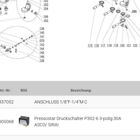
Art.-Nr.:
Bild:
Bezeichnung:
337052
ANSCHLUSS 1/8"F-1/4"M C
Pressostat Druckschalter P302-6 3-polig 30A
005068
ASCO/ SIRAI