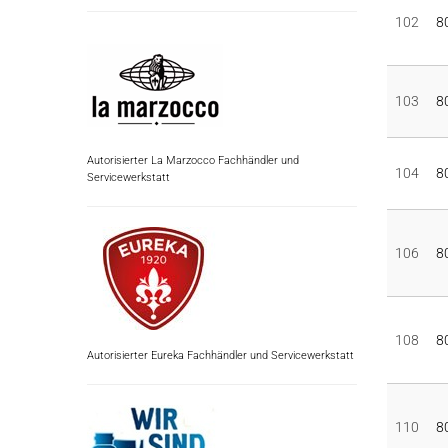
102
8
103
8
Autorisierter La Marzocco Fachhändler und
104
8
Servicewerkstatt
106
8
108
8
Autorisierter Eureka Fachhändler und Servicewerkstatt
110
8