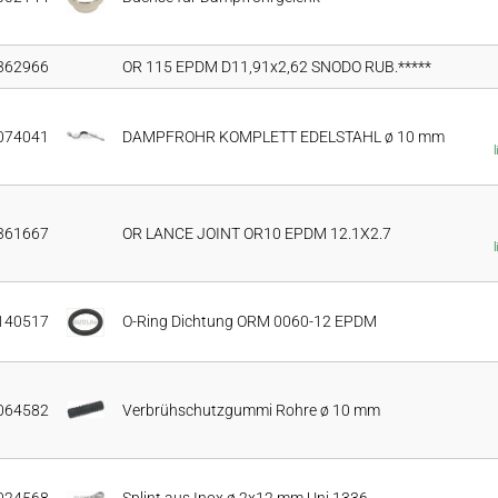
362966
OR 115 EPDM D11,91x2,62 SNODO RUB.*****
074041
DAMPFROHR KOMPLETT EDELSTAHL ø 10 mm
361667
OR LANCE JOINT OR10 EPDM 12.1X2.7
140517
O-Ring Dichtung ORM 0060-12 EPDM
064582
Verbrühschutzgummi Rohre ø 10 mm