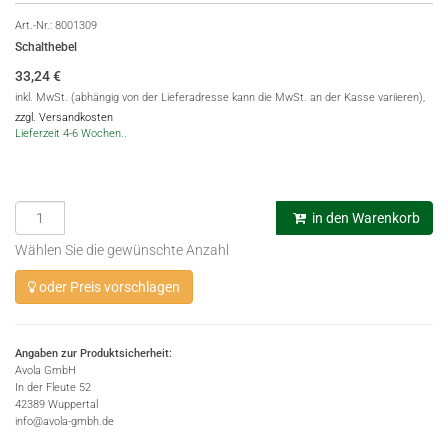
Art.-Nr.:
8001309
Schalthebel
33,24
€
inkl. MwSt. (abhängig von der Lieferadresse kann die MwSt. an der Kasse variieren),
zzgl. Versandkosten
Lieferzeit 4-6 Wochen..
in den Warenkorb
Wählen Sie die gewünschte Anzahl
oder Preis vorschlagen
Angaben zur Produktsicherheit:
Avola GmbH
In der Fleute 52
42389 Wuppertal
info@avola-gmbh.de