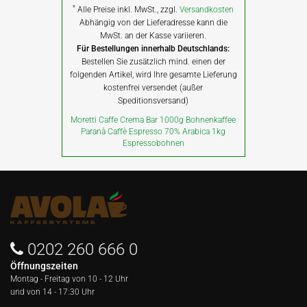
*
Alle Preise inkl. MwSt., zzgl.
Versandkosten
Abhängig von der Lieferadresse kann die
MwSt. an der Kasse variieren.
Für Bestellungen innerhalb Deutschlands:
Bestellen Sie zusätzlich mind. einen der
folgenden Artikel, wird Ihre gesamte Lieferung
kostenfrei versendet (außer
Speditionsversand)
Moretti Caffe Crema Bar 1000g Bohnenkaffee
Paranà Caffè Espresso 70% Arabica 1kg
Espressobohnen
0202 260 666 0
Öffnungszeiten
Montag - Freitag von
10 - 12 Uhr
und von 14 - 17:30 Uhr