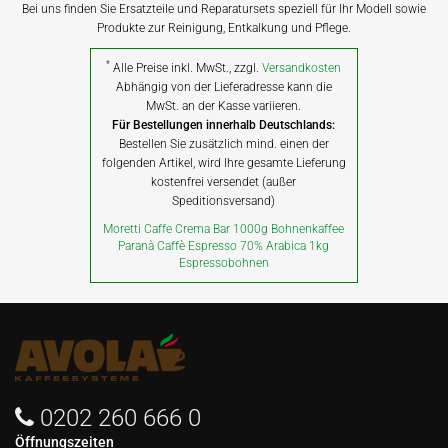
Bei uns finden Sie Ersatzteile und Reparatursets speziell für Ihr Modell sowie
Produkte zur Reinigung, Entkalkung und Pflege.
*
Alle Preise inkl. MwSt., zzgl.
Versandkosten
Abhängig von der Lieferadresse kann die
MwSt. an der Kasse variieren.
Für Bestellungen innerhalb Deutschlands:
Bestellen Sie zusätzlich mind. einen der
folgenden Artikel, wird Ihre gesamte Lieferung
kostenfrei versendet (außer
Speditionsversand)
Moretti Caffe Crema Bar 1000g Bohnenkaffee
Paranà Caffè Espresso 70% Arabica 1kg
Espressobohnen
0202 260 666 0
Öffnungszeiten