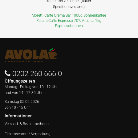
kostenfrei versendet (außer
Speditionsversand)
Moretti Caffe Crema Bar 1000g Bohnenkaffee
Paranà Caffè Espresso 70% Arabica 1kg
Espressobohnen
0202 260 666 0
Öffnungszeiten
Montag - Freitag von
10 - 12 Uhr
und von 14 - 17:30 Uhr
Samstag 05.09.2026
von 10 - 15 Uhr
Informationen
Versand- & Bezahlmethoden
Elektroschrott / Verpackung