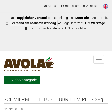
Kontakt
Impressum
Warenkorb
Taggleicher Versand
bei Bestellung bis
12:00 Uhr
(Mo–Fr)
Versand am nächsten Werktag
Regellieferzeit:
1–2 Werktage
Tracking nach erstem DHL-Scan sichtbar
Menu
Suche/Kategorie
SCHMIERMITTEL TUBE LUBRIFILM PLUS 28g
Art.-Nr.:
8001283