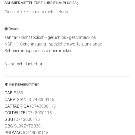
SCHMIERMITTEL TUBE LUBRIFILM PLUS 28g
Dieser Artikel ist nicht mehr lieferbar
Details
sanitär - nicht toxisch - geruchlos - geschmacklos
NSF-H1 Genehmigung - speziell entworfen, um lange
Schmierungspausen zu überbrücken
Nicht mehr Lieferbar!
Herstellernummern
CAB
F139
CARPIGIANI
IC743000115
CATTABRIGA
IC743000115
COLDELITE
IC743000115
GBG
IC743000115
GBG
SL39ZYTB030
PROMAG
IC743000115