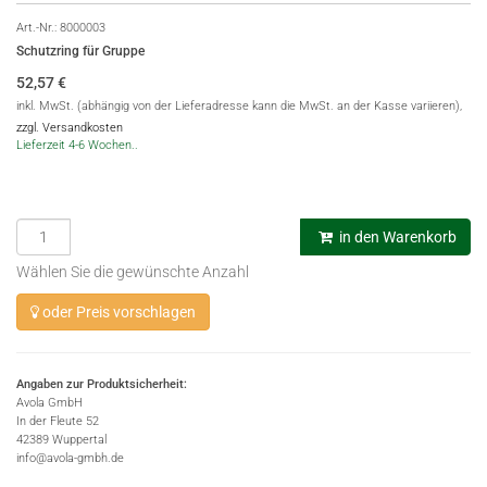
Art.-Nr.:
8000003
Schutzring für Gruppe
52,57
€
inkl. MwSt. (abhängig von der Lieferadresse kann die MwSt. an der Kasse variieren),
zzgl. Versandkosten
Lieferzeit 4-6 Wochen..
in den Warenkorb
Wählen Sie die gewünschte Anzahl
oder Preis vorschlagen
Angaben zur Produktsicherheit:
Avola GmbH
In der Fleute 52
42389 Wuppertal
info@avola-gmbh.de