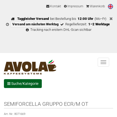
Kontakt
Impressum
Warenkorb
Taggleicher Versand
bei Bestellung bis
12:00 Uhr
(Mo–Fr)
Versand am nächsten Werktag
Regellieferzeit:
1–2 Werktage
Tracking nach erstem DHL-Scan sichtbar
Menu
Suche/Kategorie
SEMIFORCELLA GRUPPO ECR/M OT
Art.-Nr.:
8071669