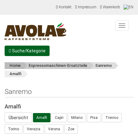
Kontakt
Impressum
Warenkorb
Menu
Suche/Kategorie
Home
Espressomaschinen-Ersatzteile
Sanremo
Amalfi
Sanremo
Amalfi
Übersicht
Amalfi
Capri
Milano
Pisa
Treviso
Torino
Venezia
Verona
Zoe