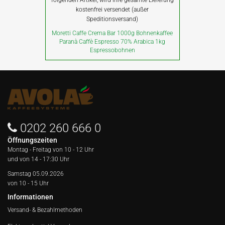
folgenden Artikel, wird Ihre gesamte Lieferung
kostenfrei versendet (außer
Speditionsversand)
Moretti Caffe Crema Bar 1000g Bohnenkaffee
Paranà Caffè Espresso 70% Arabica 1kg
Espressobohnen
0202 260 666 0
Öffnungszeiten
Montag - Freitag von
10 - 12 Uhr
und von 14 - 17:30 Uhr
Samstag 05.09.2026
von 10 - 15 Uhr
Informationen
Versand- & Bezahlmethoden