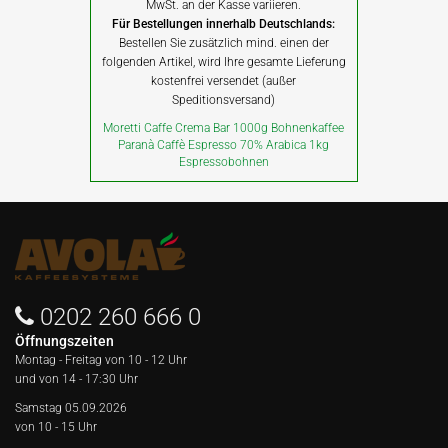
MwSt. an der Kasse variieren.
Für Bestellungen innerhalb Deutschlands:
Bestellen Sie zusätzlich mind. einen der
folgenden Artikel, wird Ihre gesamte Lieferung
kostenfrei versendet (außer
Speditionsversand)
Moretti Caffe Crema Bar 1000g Bohnenkaffee
Paranà Caffè Espresso 70% Arabica 1kg
Espressobohnen
0202 260 666 0
Öffnungszeiten
Montag - Freitag von
10 - 12 Uhr
und von 14 - 17:30 Uhr
Samstag 05.09.2026
von 10 - 15 Uhr