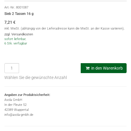
Art.-Nr.:
8001087
Sieb 2 Tassen 16 g
7,21
€
inkl. MwSt. (abhängig von der Lieferadresse kann die MwSt. an der Kasse variieren),
zzgl. Versandkosten
sofort lieferbar,
6 Stk. verfügbar
in den Warenkorb
Wählen Sie die gewünschte Anzahl
Angaben zur Produktsicherheit:
Avola GmbH
In der Fleute 52
42389 Wuppertal
info@avola-gmbh.de