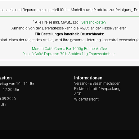
rsatzteile und Reparatursets speziell für Ihr Modell sowie Produkte zur Reinigung, E
*
Alle Preise inkl. MwSt., zzgl.
Versandkosten
Abhängig von der Lieferadresse kann die MwSt. an der Kasse variieren.
Für Bestellungen innerhalb Deutschlands:
 mind. einen der folgenden Artikel, wird Ihre gesamte Lieferung kostenfrei versendet 
Moretti Caffe Crema Bar 1000g Bohnenkaffee
Paranà Caffè Espresso 70% Arabica 1kg Espressobohnen
zeiten
Informationen
Versand- & Bezahlmethoden
reitag von
10 - 12 Uhr
Elektroschrott / Verpackung
 - 17:30 Uhr
AGB
5.09.2026
Widerrufsrecht
 Uhr