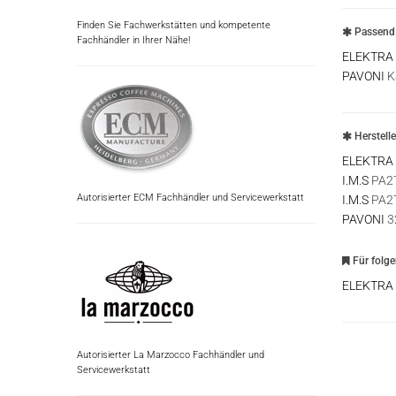
Finden Sie Fachwerkstätten und kompetente
Passend 
Fachhändler in Ihrer Nähe!
ELEKTRA
PAVONI
K
Herstell
ELEKTRA
I.M.S
PA2
Autorisierter ECM Fachhändler und Servicewerkstatt
I.M.S
PA2
PAVONI
3
Für folg
ELEKTRA
Autorisierter La Marzocco Fachhändler und
Servicewerkstatt