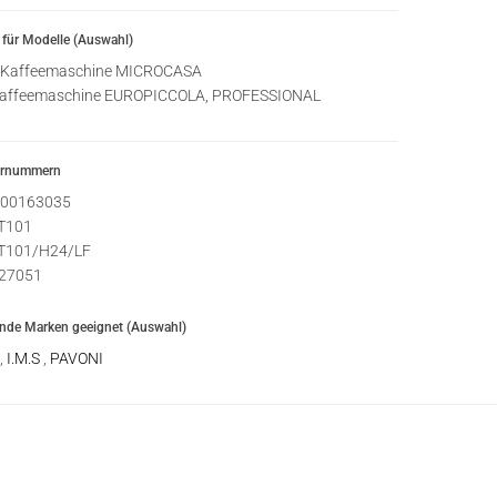
für Modelle (Auswahl)
Kaffeemaschine MICROCASA
affeemaschine EUROPICCOLA, PROFESSIONAL
ernummern
00163035
T101
T101/H24/LF
27051
ende Marken geeignet (Auswahl)
,
I.M.S
,
PAVONI