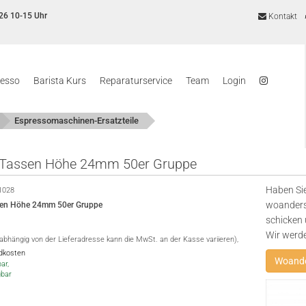
26 10-15 Uhr
Kontakt
resso
Barista Kurs
Reparaturservice
Team
Login
Espressomaschinen-Ersatzteile
 Tassen Höhe 24mm 50er Gruppe
Haben Sie
1028
woanders
sen Höhe 24mm 50er Gruppe
schicken 
Wir werd
(abhängig von der Lieferadresse kann die MwSt. an der Kasse variieren),
ndkosten
Woande
ar,
gbar