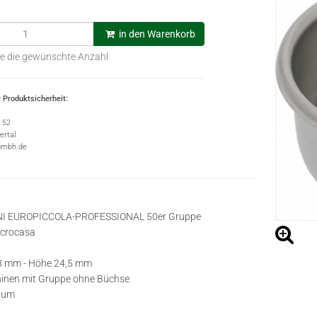
in den Warenkorb
e die gewünschte Anzahl
 Produktsicherheit:
e 52
rtal
gmbh.de
NI EUROPICCOLA-PROFESSIONAL 50er Gruppe
icrocasa
8 mm - Höhe 24,5 mm
inen mit Gruppe ohne Büchse
nium