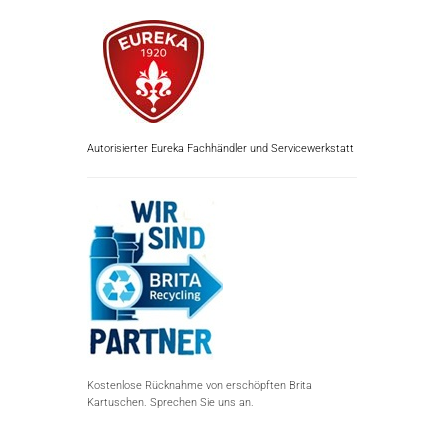
Autorisierter Eureka Fachhändler und Servicewerkstatt
Kostenlose Rücknahme von erschöpften Brita
Kartuschen. Sprechen Sie uns an.