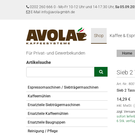
0202 260 666 0
-
Mo-Fr 10-12 Uhr und 14-17:30 Uhr,
Sa 05.09.20
E-Mail info@avola-gmbh.de
Shop
Kaffee & Esp
Für Privat- und Gewerbekunden
Home
Artikelsuche
Sieb 2
Art.-Nr.:
800
Espressomaschinen / Siebträgermaschinen
Sieb 2 Tas
Kaffeemühlen
14,29
€
Ersatzteile Siebträgermaschinen
inkl. MwSt. 
zzgl. Versa
Ersatzteile Kaffeemühlen
sofort lieferb
6 Stk. verfü
Ersatzteile Baugruppen
Reinigung / Pflege