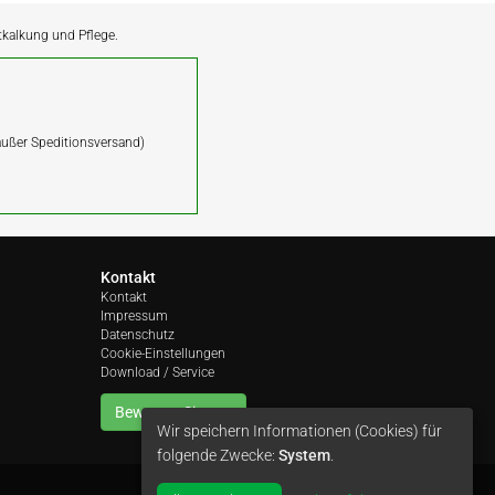
ntkalkung und Pflege.
(außer Speditionsversand)
Kontakt
Kontakt
Impressum
Datenschutz
Cookie-Einstellungen
Download / Service
Bewerten Sie uns
Wir speichern Informationen (Cookies) für
folgende Zwecke:
System
.