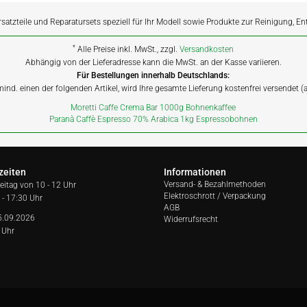
rsatzteile und Reparatursets speziell für Ihr Modell sowie Produkte zur Reinigung, E
*
Alle Preise inkl. MwSt., zzgl.
Versandkosten
Abhängig von der Lieferadresse kann die MwSt. an der Kasse variieren.
Für Bestellungen innerhalb Deutschlands:
 mind. einen der folgenden Artikel, wird Ihre gesamte Lieferung kostenfrei versendet 
Moretti Caffe Crema Bar 1000g Bohnenkaffee
Paranà Caffè Espresso 70% Arabica 1kg Espressobohnen
zeiten
Informationen
Versand- & Bezahlmethoden
reitag von
10 - 12 Uhr
Elektroschrott / Verpackung
 - 17:30 Uhr
AGB
5.09.2026
Widerrufsrecht
 Uhr