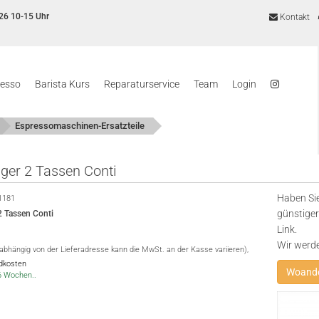
26 10-15 Uhr
Kontakt
resso
Barista Kurs
Reparaturservice
Team
Login
Espressomaschinen-Ersatzteile
äger 2 Tassen Conti
Haben Sie
1181
günstiger
2 Tassen Conti
Link.
Wir werd
(abhängig von der Lieferadresse kann die MwSt. an der Kasse variieren),
ndkosten
Woande
-6 Wochen..