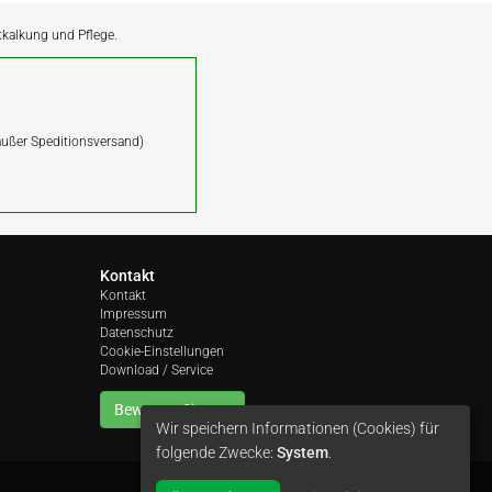
ntkalkung und Pflege.
(außer Speditionsversand)
Kontakt
Kontakt
Impressum
Datenschutz
Cookie-Einstellungen
Download / Service
Bewerten Sie uns
Wir speichern Informationen (Cookies) für
folgende Zwecke:
System
.