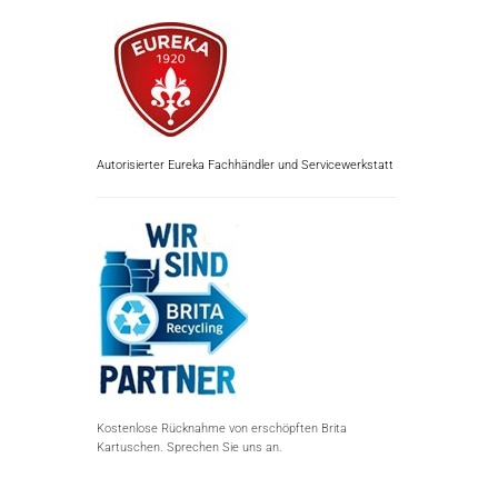
Autorisierter Eureka Fachhändler und Servicewerkstatt
Kostenlose Rücknahme von erschöpften Brita
Kartuschen. Sprechen Sie uns an.