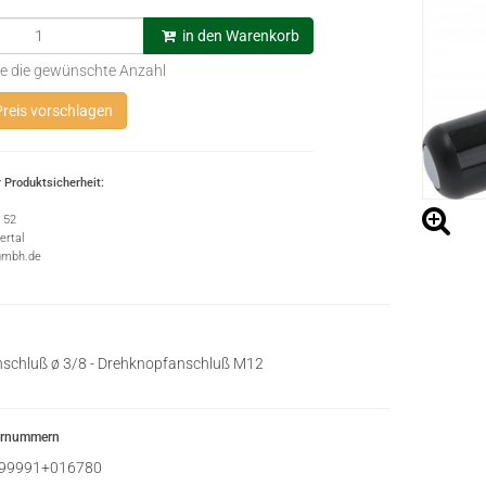
in den Warenkorb
e die gewünschte Anzahl
reis vorschlagen
 Produktsicherheit:
e 52
rtal
gmbh.de
schluß ø 3/8 - Drehknopfanschluß M12
ernummern
99991+016780