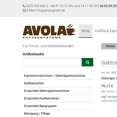
0202 260 666 0
-
Mo-Fr 10-12 Uhr und 14-17:30 Uhr,
Sa 05.09.20
E-Mail info@avola-gmbh.de
Shop
Kaffee & Esp
Für Privat- und Gewerbekunden
Home
Artikelsuche
Siebtr
Art.-Nr.:
800
Espressomaschinen / Siebträgermaschinen
Siebträger 
Kaffeemühlen
70,17
€
Ersatzteile Siebträgermaschinen
inkl. MwSt. 
zzgl. Versa
Ersatzteile Kaffeemühlen
Lieferzeit 4
Ersatzteile Baugruppen
Reinigung / Pflege