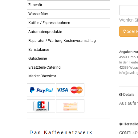
Zubehör
Wasserfilter
Wählen Si
Kaffee / Espressobohnen
oder P
Automatenprodukte
Reparatur / Wartung Kostenvoranschlag
Baristakurse
Angaben zur
Avola GmbH
Gutscheine
In der Fleut
Ersatzteile Catering
42389 Wuppe
info@avola-
Markenübersicht
Details
Auslaufan
Herstell
CONTI
40