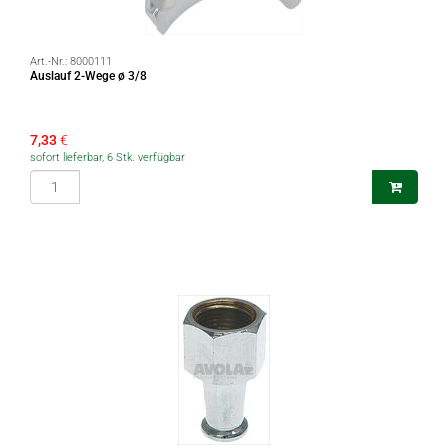
Art.-Nr.:
8000111
Auslauf 2-Wege ø 3/8
7,33
€
sofort lieferbar, 6 Stk. verfügbar