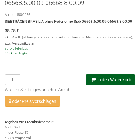
06668.6.00.09 06668.8.00.09
Art.-Nr.:
8001166
SIEBTRÄGER BRASILIA ohne Feder ohne Sieb 06668.6.00.09 06668.8.00.09
38,75
€
inkl. MwSt. (abhängig von der Lieferadresse kann die MwSt. an der Kasse variieren),
zzgl. Versandkosten
sofort lieferbar,
1 Stk. verfügbar
in den Warenkorb
Wählen Sie die gewünschte Anzahl
oder Preis vorschlagen
Angaben zur Produktsicherheit:
Avola GmbH
In der Fleute 52
42389 Wuppertal