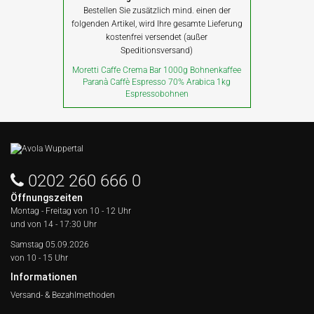
Bestellen Sie zusätzlich mind. einen der
folgenden Artikel, wird Ihre gesamte Lieferung
kostenfrei versendet (außer
Speditionsversand)
Moretti Caffe Crema Bar 1000g Bohnenkaffee
Paranà Caffè Espresso 70% Arabica 1kg
Espressobohnen
0202 260 666 0
Öffnungszeiten
Montag - Freitag von
10 - 12 Uhr
und von 14 - 17:30 Uhr
Samstag 05.09.2026
von 10 - 15 Uhr
Informationen
Versand- & Bezahlmethoden