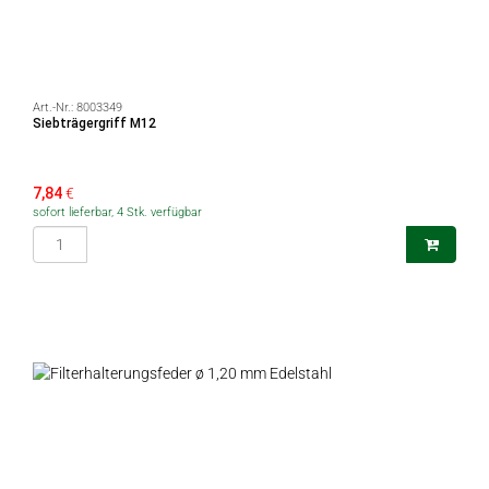
Art.-Nr.:
8003349
Siebträgergriff M12
7,84
€
sofort lieferbar, 4 Stk. verfügbar