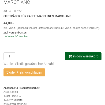
MARCF-ANC
Art.-Nr.:
8001221
SIEBTRÄGER FÜR KAFFEEMASCHINEN MARCF-ANC
44,80
€
inkl. MwSt. (abhängig von der Lieferadresse kann die MwSt. an der Kasse variieren),
zzgl. Versandkosten
Lieferzeit 4-6 Wochen..
in den Warenkorb
Wählen Sie die gewünschte Anzahl
oder Preis vorschlagen
Angaben zur Produktsicherheit:
Avola GmbH
In der Fleute 52
42389 Wuppertal
info@avola-gmbh.de