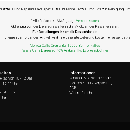
rsatzteile und Reparatursets speziell für Ihr Modell sowie Produkte zur Reinigung, E
*
Alle Preise inkl. MwSt., zzgl.
Versandkosten
Abhängig von der Lieferadresse kann die MwSt. an der Kasse variieren.
Für Bestellungen innerhalb Deutschlands:
 mind. einen der folgenden Artikel, wird Ihre gesamte Lieferung kostenfrei versendet 
Moretti Caffe Crema Bar 1000g Bohnenkaffee
Paranà Caffè Espresso 70% Arabica 1kg Espressobohnen
zeiten
Informationen
Versand- & Bezahlmethoden
reitag von
10 - 12 Uhr
Elektroschrott / Verpackung
 - 17:30 Uhr
AGB
5.09.2026
Widerrufsrecht
 Uhr