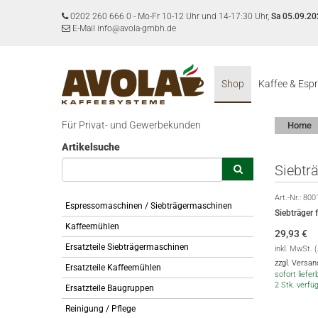
0202 260 666 0
-
Mo-Fr 10-12 Uhr und 14-17:30 Uhr,
Sa 05.09.20
E-Mail info@avola-gmbh.de
Shop
Kaffee & Esp
Für Privat- und Gewerbekunden
Home
Artikelsuche
Siebtr
Art.-Nr.:
800
Espressomaschinen / Siebträgermaschinen
Siebträger
Kaffeemühlen
29,93
€
Ersatzteile Siebträgermaschinen
inkl. MwSt. 
zzgl. Versa
Ersatzteile Kaffeemühlen
sofort lieferb
2 Stk. verfü
Ersatzteile Baugruppen
Reinigung / Pflege