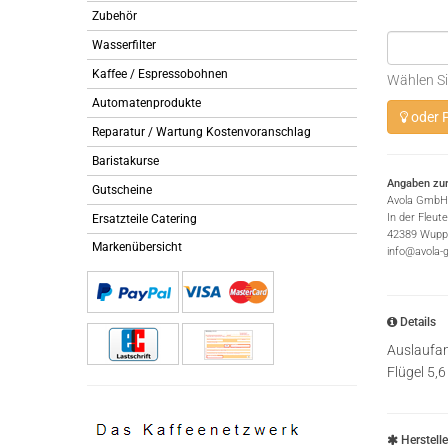
Zubehör
Wasserfilter
Kaffee / Espressobohnen
Wählen Si
Automatenprodukte
oder P
Reparatur / Wartung Kostenvoranschlag
Baristakurse
Angaben zur
Gutscheine
Avola GmbH
In der Fleut
Ersatzteile Catering
42389 Wuppe
Markenübersicht
info@avola-
Details
Auslaufan
Flügel 5,
Herstell