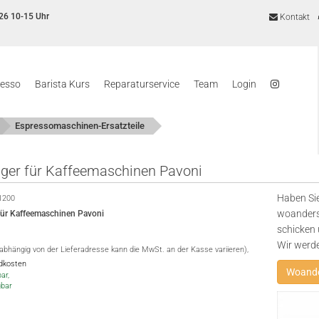
26 10-15 Uhr
Kontakt
resso
Barista Kurs
Reparaturservice
Team
Login
Espressomaschinen-Ersatzteile
äger für Kaffeemaschinen Pavoni
Haben Sie
1200
woanders
 für Kaffeemaschinen Pavoni
schicken 
Wir werd
(abhängig von der Lieferadresse kann die MwSt. an der Kasse variieren),
ndkosten
Woande
ar,
gbar