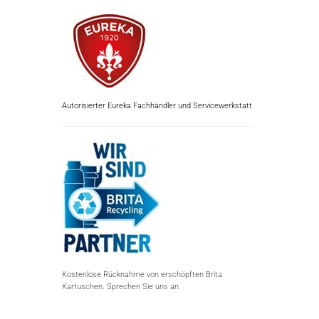
Autorisierter Eureka Fachhändler und Servicewerkstatt
Kostenlose Rücknahme von erschöpften Brita
Kartuschen. Sprechen Sie uns an.