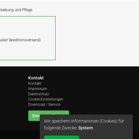
ntkalkung und Pflege.
(außer Speditionsversand)
Kontakt
Kontakt
Impressum
Datenschutz
Cookie-Einstellungen
Download / Service
Bewerten Sie uns
Wir speichern Informationen (Cookies) für
folgende Zwecke:
System
.