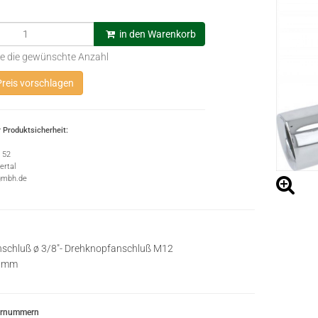
in den Warenkorb
e die gewünschte Anzahl
reis vorschlagen
 Produktsicherheit:
e 52
rtal
gmbh.de
schluß ø 3/8"- Drehknopfanschluß M12
6 mm
ernummern