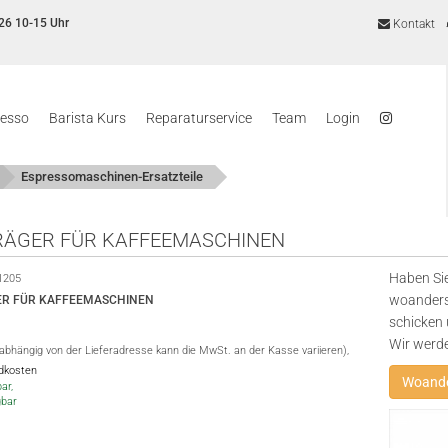
26 10-15 Uhr
Kontakt
resso
Barista Kurs
Reparaturservice
Team
Login
Espressomaschinen-Ersatzteile
RÄGER FÜR KAFFEEMASCHINEN
Haben Sie
1205
woanders
ER FÜR KAFFEEMASCHINEN
schicken 
Wir werd
(abhängig von der Lieferadresse kann die MwSt. an der Kasse variieren),
ndkosten
Woande
ar,
gbar