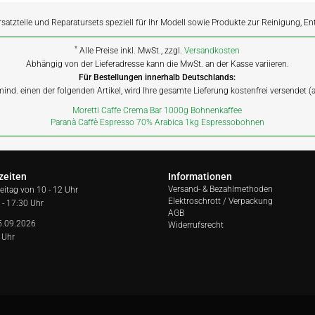
rsatzteile und Reparatursets speziell für Ihr Modell sowie Produkte zur Reinigung, E
*
Alle Preise inkl. MwSt., zzgl.
Versandkosten
Abhängig von der Lieferadresse kann die MwSt. an der Kasse variieren.
Für Bestellungen innerhalb Deutschlands:
 mind. einen der folgenden Artikel, wird Ihre gesamte Lieferung kostenfrei versendet 
Moretti Caffe Crema Bar 1000g Bohnenkaffee
Paranà Caffè Espresso 70% Arabica 1kg Espressobohnen
zeiten
Informationen
Versand- & Bezahlmethoden
reitag von
10 - 12 Uhr
Elektroschrott / Verpackung
 - 17:30 Uhr
AGB
5.09.2026
Widerrufsrecht
 Uhr