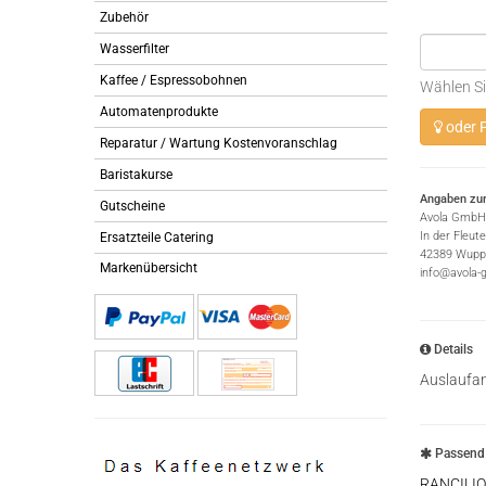
Zubehör
Wasserfilter
Kaffee / Espressobohnen
Wählen Si
Automatenprodukte
oder P
Reparatur / Wartung Kostenvoranschlag
Baristakurse
Angaben zur
Gutscheine
Avola GmbH
In der Fleut
Ersatzteile Catering
42389 Wuppe
Markenübersicht
info@avola-
Details
Auslaufa
Passend 
RANCILIO