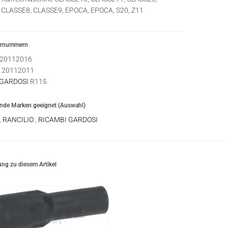
 CLASSE8, CLASSE9, EPOCA, EPOCA, S20, Z11
ernummern
20112016
20112011
 GARDOSI
R115
ende Marken geeignet (Auswahl)
,
RANCILIO
,
RICAMBI GARDOSI
ng zu diesem Artikel