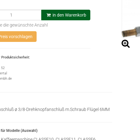
in den Warenkorb
e die gewünschte Anzahl
reis vorschlagen
 Produktsicherheit:
e 52
rtal
gmbh.de
nschluß ø 3/8-Drehknopfanschluß m.Schraub Flügel 6MM
für Modelle (Auswahl)
Kaffeemaschine CLASSE10, CLASSE11, CLASSE6,