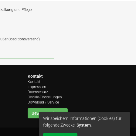
ntkalkung und Pflege.
(außer Speditionsversand)
Kontakt
Kontakt
Impressum
Datenschutz
Cookie-Einstellungen
Download / Service
Bewerten Sie uns
Wir speichern Informationen (Cookies) für
folgende Zwecke:
System
.