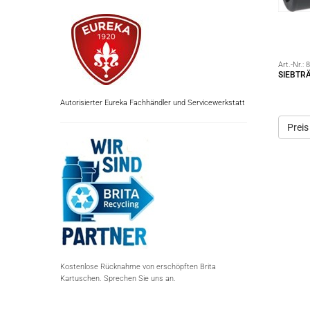
Art.-Nr.:
8
SIEBTR
Autorisierter Eureka Fachhändler und Servicewerkstatt
Preis
Kostenlose Rücknahme von erschöpften Brita
Kartuschen. Sprechen Sie uns an.