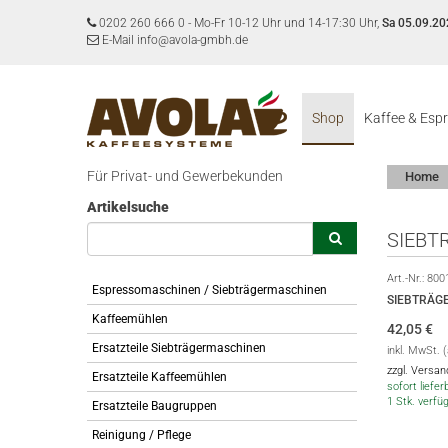
0202 260 666 0
-
Mo-Fr 10-12 Uhr und 14-17:30 Uhr,
Sa 05.09.20
E-Mail info@avola-gmbh.de
Shop
Kaffee & Esp
Für Privat- und Gewerbekunden
Home
Artikelsuche
SIEBT
Art.-Nr.:
800
Espressomaschinen / Siebträgermaschinen
SIEBTRÄG
Kaffeemühlen
42,05
€
Ersatzteile Siebträgermaschinen
inkl. MwSt. 
zzgl. Versa
Ersatzteile Kaffeemühlen
sofort lieferb
1 Stk. verfü
Ersatzteile Baugruppen
Reinigung / Pflege