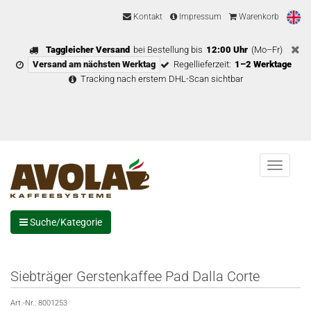
Kontakt
Impressum
Warenkorb
Taggleicher Versand
bei Bestellung bis
12:00 Uhr
(Mo–Fr)
Versand am nächsten Werktag
Regellieferzeit:
1–2 Werktage
Tracking nach erstem DHL-Scan sichtbar
Menu
Suche/Kategorie
Siebträger Gerstenkaffee Pad Dalla Corte
Art.-Nr.:
8001253